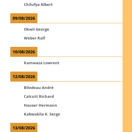
Chilufya Albert
09/08/2026
Okwii George
Weber Ralf
10/08/2026
Kamwaza Lowrent
12/08/2026
Bilodeau André
Calcutt Richard
Hauser Hermann
Kabwakila K. Serge
13/08/2026