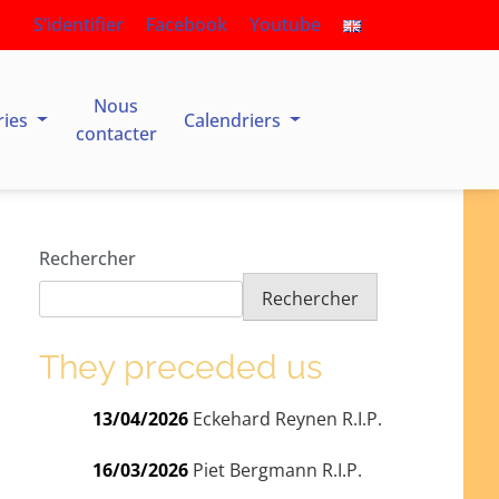
S’identifier
Facebook
Youtube
Nous
ries
Calendriers
contacter
Rechercher
Rechercher
They preceded us
13/04/2026
Eckehard Reynen R.I.P.
16/03/2026
Piet Bergmann R.I.P.