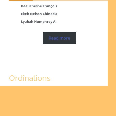
Beauchesne François
Ekeh Nelson Chinedu
Lyubah Humphrey A.
Read more
Ordinations
No posts found in the "Ordinations" category.
Read more