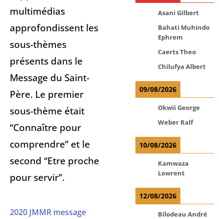
multimédias
Asani Gilbert
approfondissent les
Bahati Muhindo
Ephrem
sous-thèmes
Caerts Theo
présents dans le
Chilufya Albert
Message du Saint-
09/08/2026
Père. Le premier
Okwii George
sous-thème était
Weber Ralf
“Connaître pour
comprendre” et le
10/08/2026
second “Etre proche
Kamwaza
Lowrent
pour servir”.
12/08/2026
2020 JMMR message
Bilodeau André