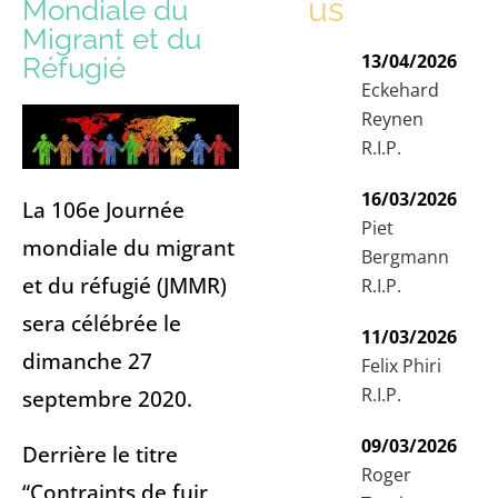
us
Mondiale du
Migrant et du
13/04/2026
Réfugié
Eckehard
Reynen
R.I.P.
16/03/2026
La 106e Journée
Piet
mondiale du migrant
Bergmann
et du réfugié (JMMR)
R.I.P.
sera célébrée le
11/03/2026
dimanche 27
Felix Phiri
R.I.P.
septembre 2020.
09/03/2026
Derrière le titre
Roger
“Contraints de fuir