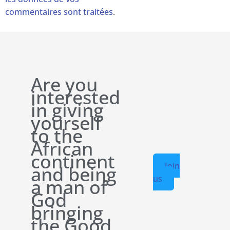
commentaires sont traitées
.
Are you
interested
in giving
yourself
to the
African
continent
Join
and being
us
a man of
God
bringing
the Good