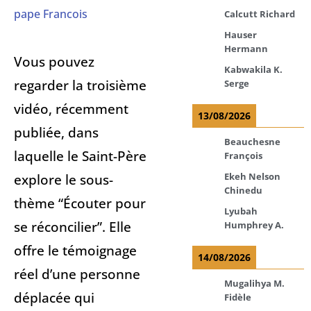
pape Francois
Calcutt Richard
Hauser
Hermann
Vous pouvez
Kabwakila K.
regarder la troisième
Serge
vidéo, récemment
13/08/2026
publiée, dans
Beauchesne
laquelle le Saint-Père
François
Ekeh Nelson
explore le sous-
Chinedu
thème “Écouter pour
Lyubah
se réconcilier”. Elle
Humphrey A.
offre le témoignage
14/08/2026
réel d’une personne
Mugalihya M.
déplacée qui
Fidèle