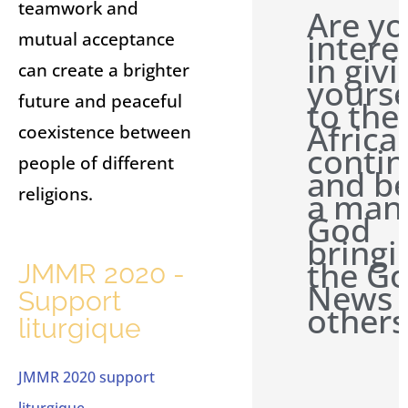
teamwork and
Are y
intere
mutual acceptance
in givi
can create a brighter
yourse
future and peaceful
to the
Africa
coexistence between
contin
people of different
and b
religions.
a man
God
bringi
the G
JMMR 2020 -
News 
Support
others
liturgique
JMMR 2020 support