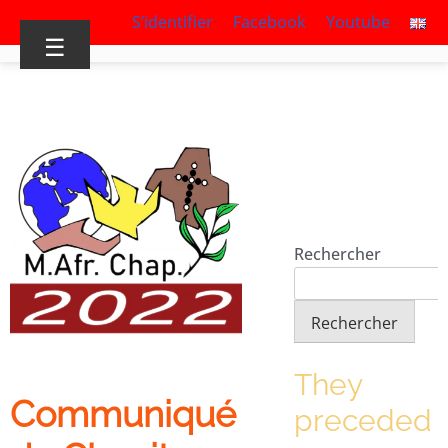
S’identifier
Facebook
Youtube
☰
Rechercher
Rechercher
They
Communiqué
preceded