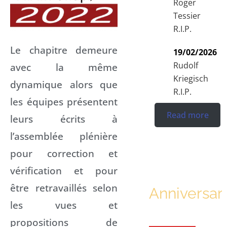
Roger
Tessier
R.I.P.
Le chapitre
demeure
19/02/2026
Rudolf
avec la même
Kriegisch
dynamique alors que
R.I.P.
les équipes présentent
Read more
leurs écrits à
l’assemblée plénière
pour correction et
vérification et pour
être retravaillés selon
Anniversar
les vues et
propositions de