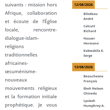
suivants : mission hors
12/08/2026
Afrique, collaboration
Bilodeau
André
et écoute de l’Église
Calcutt
locale, rencontre-
Richard
dialogue-islam-
Hauser
Hermann
religions
Kabwakila K.
traditionnelles
Serge
africaines-
13/08/2026
œcuménisme-
Beauchesne
nouveaux
François
mouvements religieux
Ekeh Nelson
Chinedu
et la formation initiale
Lyubah
prophétique. Je vous
Humphrey A.