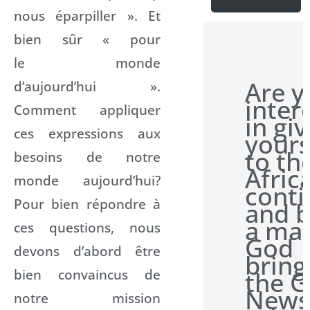
nous éparpiller ». Et
bien sûr « pour
le monde
Are y
d’aujourd’hui ».
inter
Comment appliquer
in gi
ces expressions aux
yours
to th
besoins de notre
Afric
monde aujourd’hui?
conti
Pour bien répondre à
and b
a man
ces questions, nous
God
devons d’abord être
bring
bien convaincus de
the 
News
notre mission