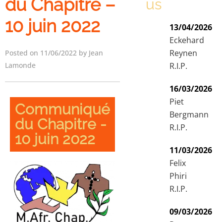
du Chapitre –
us
10 juin 2022
13/04/2026
Eckehard
Reynen
Posted on 11/06/2022 by Jean
Lamonde
R.I.P.
16/03/2026
Piet
Communiqué
Bergmann
du Chapitre -
R.I.P.
10 juin 2022
11/03/2026
Felix
Phiri
R.I.P.
09/03/2026