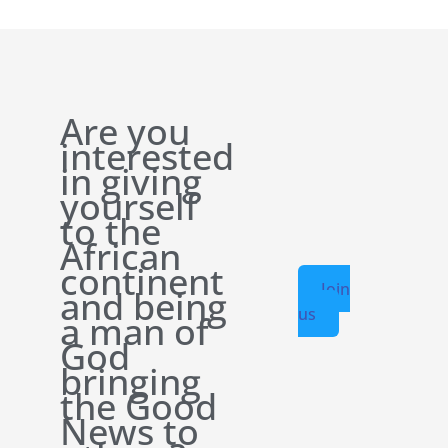
Are you
interested
in giving
yourself
to the
African
continent
Join
and being
us
a man of
God
bringing
the Good
News to