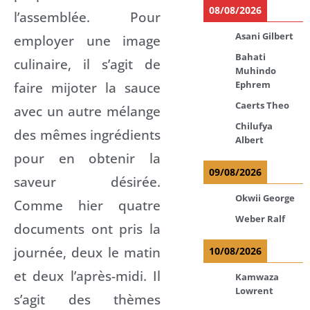
08/08/2026
l’assemblée. Pour
Asani Gilbert
employer une image
Bahati
culinaire, il s’agit de
Muhindo
faire mijoter la sauce
Ephrem
Caerts Theo
avec un autre mélange
Chilufya
des mêmes ingrédients
Albert
pour en obtenir la
09/08/2026
saveur désirée.
Okwii George
Comme hier quatre
Weber Ralf
documents ont pris la
journée, deux le matin
10/08/2026
et deux l’après-midi. Il
Kamwaza
Lowrent
s’agit des thèmes