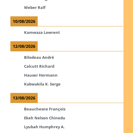
Weber Ralf
10/08/2026
Kamwaza Lowrent
12/08/2026
Bilodeau André
Calcutt Richard
Hauser Hermann
Kabwakila K. Serge
13/08/2026
Beauchesne François
Ekeh Nelson Chinedu
Lyubah Humphrey A.