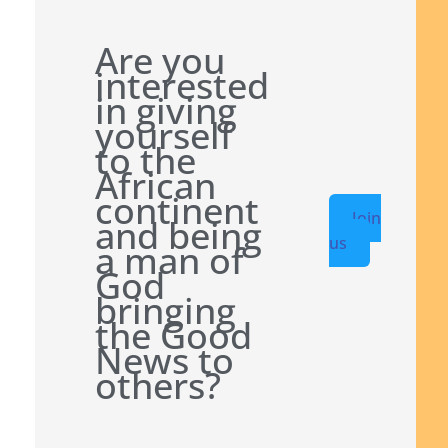
Are you
interested
in giving
yourself
to the
African
continent
Join
and being
us
a man of
God
bringing
the Good
News to
others?