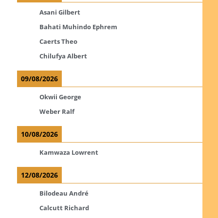
Asani Gilbert
Bahati Muhindo Ephrem
Caerts Theo
Chilufya Albert
09/08/2026
Okwii George
Weber Ralf
10/08/2026
Kamwaza Lowrent
12/08/2026
Bilodeau André
Calcutt Richard