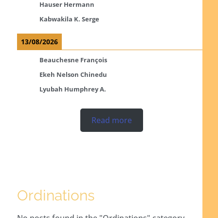
Hauser Hermann
Kabwakila K. Serge
13/08/2026
Beauchesne François
Ekeh Nelson Chinedu
Lyubah Humphrey A.
Read more
Ordinations
No posts found in the "Ordinations" category.