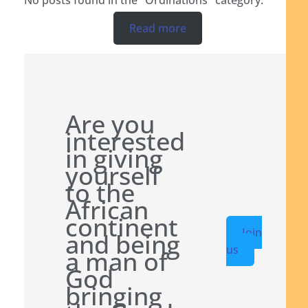
Read more
Are you
interested
in giving
yourself
to the
African
continent
Join
and being
us
a man of
God
bringing