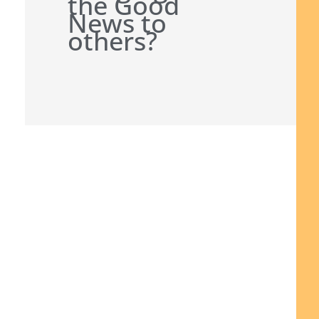
the Good
News to
others?