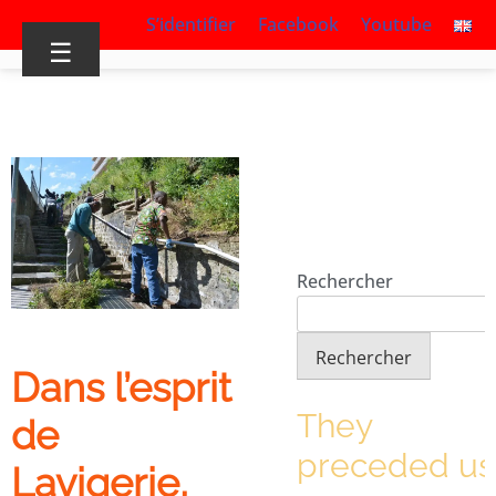
S’identifier
Facebook
Youtube
☰
Rechercher
Rechercher
Dans l’esprit
They
de
preceded us
Lavigerie,