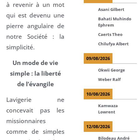
à revenir à un mot
Asani Gilbert
qui est devenu une
Bahati Muhindo
pierre angulaire de
Ephrem
Caerts Theo
notre Société : la
Chilufya Albert
simplicité.
09/08/2026
Un mode de vie
Okwii George
simple : la liberté
Weber Ralf
de l’évangile
10/08/2026
Lavigerie ne
Kamwaza
concevait pas les
Lowrent
missionnaires
12/08/2026
comme de simples
Bilodeau André