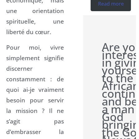
économique, mais
Read more
une orientation
spirituelle, une
liberté du cœur.
Are yo
Pour moi, vivre
intere
simplement signifie
in givi
yourse
discerner
to the
constamment : de
Africa
quoi ai-je vraiment
contin
and be
besoin pour servir
a man 
la mission ? Il ne
God
bringi
s’agit pas
the Go
d’embrasser la