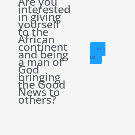
Are you
interested
in giving
yourself
to the
African
continent
Join
and being
us
a man of
God
bringing
the Good
News to
others?