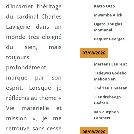
d’incarner l’héritage
Katto Otto
Mwamba Alick
du cardinal Charles
Ogato Douglas
Lavigerie dans un
Momanyi
monde très éloigné
Paquet Georges
du sien, mais
07/08/2026
toujours
Mertens Laurent
profondément
Tadewos Godebo
marqué par son
MekonNen
esprit. Lorsque je
Thériault Gaétan
réfléchis au thème «
Tiendrebeogo
Gaétan
Vie matérielle et
van Zutphen
mission », je me
Lambert
retrouve sans cesse
08/08/2026