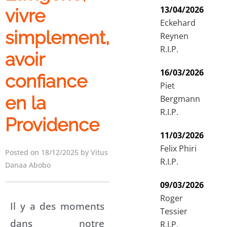
13/04/2026
vivre
Eckehard
simplement,
Reynen
R.I.P.
avoir
16/03/2026
confiance
Piet
en la
Bergmann
R.I.P.
Providence
11/03/2026
Felix Phiri
Posted on 18/12/2025 by Vitus
R.I.P.
Danaa Abobo
09/03/2026
Roger
Il y a des moments
Tessier
dans notre
R.I.P.