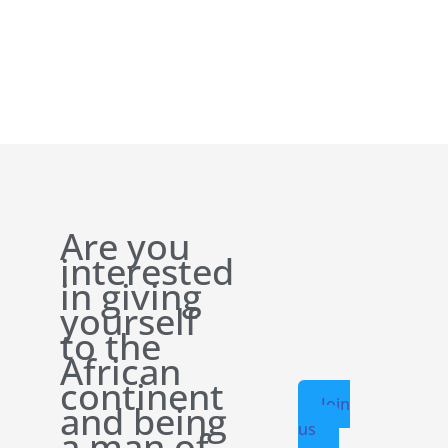
Are you
interested
in giving
yourself
to the
African
continent
Join
and being
us
a man of