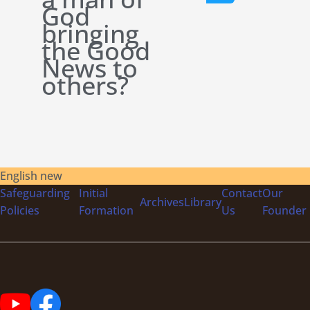
God
bringing
the Good
News to
others?
English new
Safeguarding
Initial
Contact
Our
Archives
Library
Policies
Formation
Us
Founder