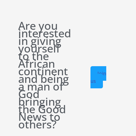
Are you
interested
in giving
yourself
to the
African
continent
Join
and being
us
a man of
God
bringing
the Good
News to
others?