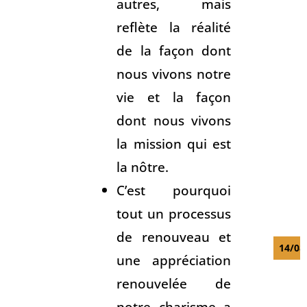
autres, mais
reflète la réalité
de la façon dont
nous vivons notre
vie et la façon
dont nous vivons
la mission qui est
la nôtre.
C’est pourquoi
tout un processus
de renouveau et
14/08
une appréciation
renouvelée de
notre charisme a