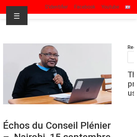
S’identifier
Facebook
Youtube
☰
Rec
Th
pr
us
Échos du Conseil Plénier