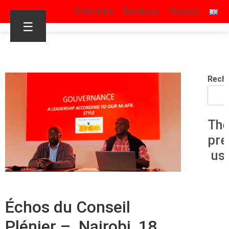
S’identifier
Facebook
Youtube
☰
Rech
The
pre
us
Échos du Conseil
Plénier – Nairobi, 18