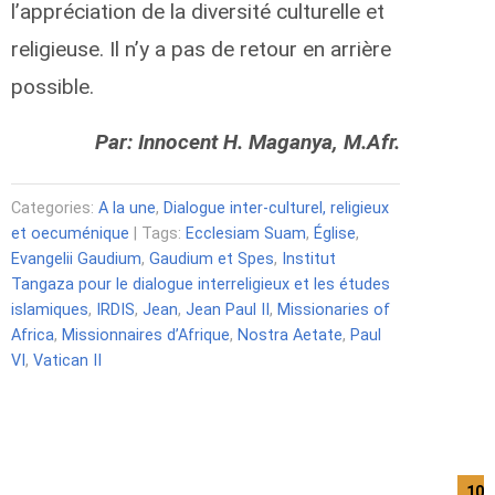
l’appréciation de la diversité culturelle et
religieuse. Il n’y a pas de retour en arrière
possible.
Par: Innocent H. Maganya, M.Afr.
Categories:
A la une
,
Dialogue inter-culturel, religieux
et oecuménique
| Tags:
Ecclesiam Suam
,
Église
,
Evangelii Gaudium
,
Gaudium et Spes
,
Institut
Tangaza pour le dialogue interreligieux et les études
islamiques
,
IRDIS
,
Jean
,
Jean Paul II
,
Missionaries of
Africa
,
Missionnaires d’Afrique
,
Nostra Aetate
,
Paul
VI
,
Vatican II
10/