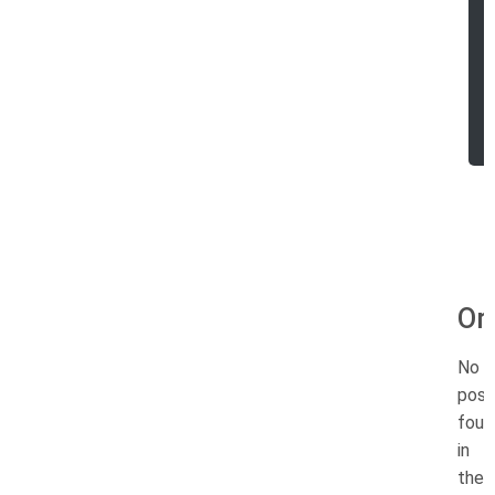
Or
No
post
foun
in
the