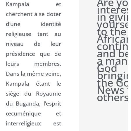
Are yo
Kampala et
intere
in givi
cherchent à se doter
yourse
d’une identité
to the
religieuse tant au
Africa
contin
niveau de leur
and be
présidence que de
a man 
leurs membres.
God
bringi
Dans la même veine,
the G
Kampala étant le
News 
siège du Royaume
others
du Buganda, l’esprit
œcuménique et
interreligieux est