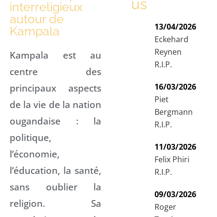
us
interreligieux
autour de
13/04/2026
Kampala
Eckehard
Reynen
Kampala est au
R.I.P.
centre des
16/03/2026
principaux aspects
Piet
de la vie de la nation
Bergmann
ougandaise : la
R.I.P.
politique,
11/03/2026
l’économie,
Felix Phiri
l’éducation, la santé,
R.I.P.
sans oublier la
09/03/2026
religion. Sa
Roger