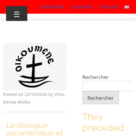
S’identifier
Facebook
Youtube
☰
Rechercher
Posted on 22/10/2020 by Vitus
Rechercher
Danaa Abobo
They
Le dialogue
preceded
œcuménique et