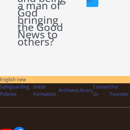
us
a man of
God
bringing
the Good
News to
others?
English new
Safeguarding
Initial
Contact
Our
Archives
Library
Policies
Formation
Us
Founder