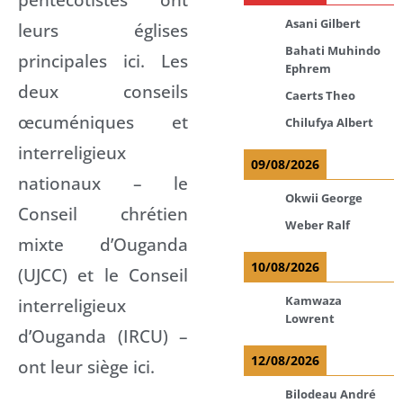
Asani Gilbert
leurs églises
Bahati Muhindo
principales ici. Les
Ephrem
deux conseils
Caerts Theo
œcuméniques et
Chilufya Albert
interreligieux
09/08/2026
nationaux – le
Okwii George
Conseil chrétien
Weber Ralf
mixte d’Ouganda
10/08/2026
(UJCC) et le Conseil
Kamwaza
interreligieux
Lowrent
d’Ouganda (IRCU) –
12/08/2026
ont leur siège ici.
Bilodeau André