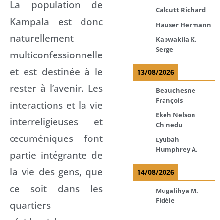
La population de
Calcutt Richard
Kampala est donc
Hauser Hermann
naturellement
Kabwakila K.
Serge
multiconfessionnelle
et est destinée à le
13/08/2026
rester à l’avenir. Les
Beauchesne
François
interactions et la vie
Ekeh Nelson
interreligieuses et
Chinedu
œcuméniques font
Lyubah
Humphrey A.
partie intégrante de
la vie des gens, que
14/08/2026
ce soit dans les
Mugalihya M.
Fidèle
quartiers