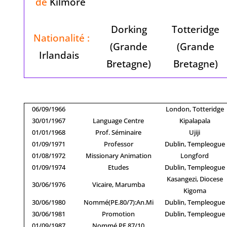
de
Kilmore
Dorking
Totteridge
Nationalité :
(Grande
(Grande
Irlandais
Bretagne)
Bretagne)
06/09/1966
London, Totteridge
30/01/1967
Language Centre
Kipalapala
01/01/1968
Prof. Séminaire
Ujiji
01/09/1971
Professor
Dublin, Templeogue
01/08/1972
Missionary Animation
Longford
01/09/1974
Etudes
Dublin, Templeogue
Kasangezi, Diocese
30/06/1976
Vicaire, Marumba
Kigoma
30/06/1980
Nommé(PE.80/7):An.Mi
Dublin, Templeogue
30/06/1981
Promotion
Dublin, Templeogue
01/09/1987
Nommé PE.87/10