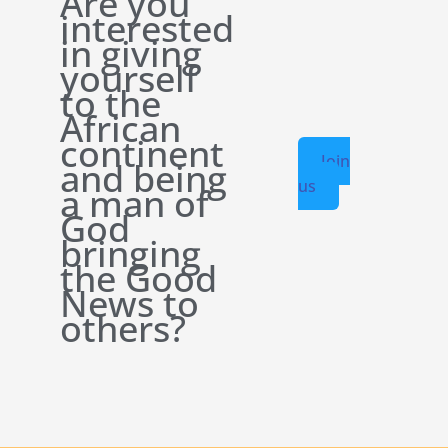
Are you
interested
in giving
yourself
to the
African
continent
Join
and being
us
a man of
God
bringing
the Good
News to
others?