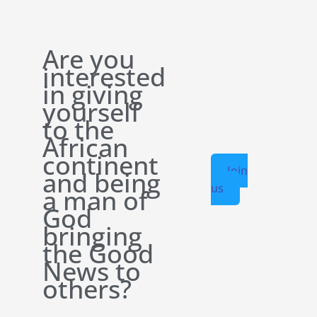
Are you
interested
in giving
yourself
to the
African
continent
Join
and being
us
a man of
God
bringing
the Good
News to
others?