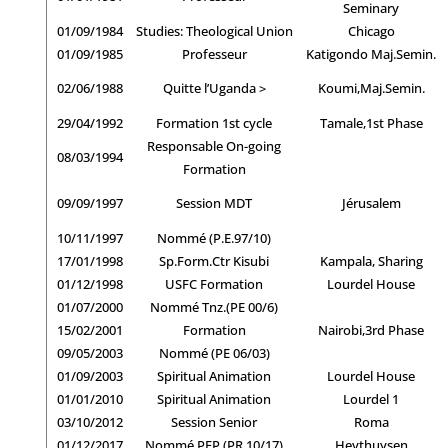
Seminary
01/09/1984
Studies: Theological Union
Chicago
01/09/1985
Professeur
Katigondo Maj.Semin.
02/06/1988
Quitte l’Uganda >
Koumi,Maj.Semin.
29/04/1992
Formation 1st cycle
Tamale,1st Phase
Responsable On-going
08/03/1994
Formation
09/09/1997
Session MDT
Jérusalem
10/11/1997
Nommé (P.E.97/10)
17/01/1998
Sp.Form.Ctr Kisubi
Kampala, Sharing
01/12/1998
USFC Formation
Lourdel House
01/07/2000
Nommé Tnz.(PE 00/6)
15/02/2001
Formation
Nairobi,3rd Phase
09/05/2003
Nommé (PE 06/03)
01/09/2003
Spiritual Animation
Lourdel House
01/01/2010
Spiritual Animation
Lourdel 1
03/10/2012
Session Senior
Roma
01/12/2017
Nommé PEP (PR 10/17)
Heythuysen