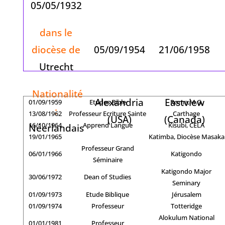
05/05/1932
dans le
diocèse de
05/09/1954
21/06/1958
Utrecht
Nationalité
Alexandria
Eastview
01/09/1959
Etudes Bible
Roma,M.G.
:
13/08/1962
Professeur Ecriture Sainte
Carthage
(USA)
(Canada)
16/10/1964
Apprend Langue
Kisubi, CELA
Néerlandais
19/01/1965
Katimba, Diocèse Masaka
Professeur Grand
06/01/1966
Katigondo
Séminaire
Katigondo Major
30/06/1972
Dean of Studies
Seminary
01/09/1973
Etude Biblique
Jérusalem
01/09/1974
Professeur
Totteridge
Alokulum National
01/01/1981
Professeur