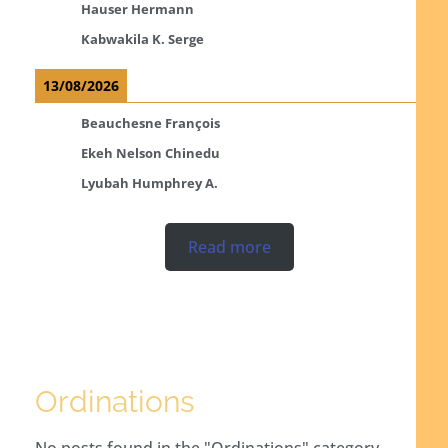
Hauser Hermann
Kabwakila K. Serge
13/08/2026
Beauchesne François
Ekeh Nelson Chinedu
Lyubah Humphrey A.
Read more
Ordinations
No posts found in the "Ordinations" category.