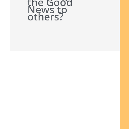
the Good
News to
others?