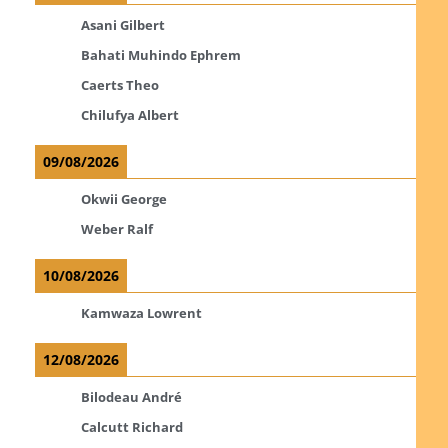
Asani Gilbert
Bahati Muhindo Ephrem
Caerts Theo
Chilufya Albert
09/08/2026
Okwii George
Weber Ralf
10/08/2026
Kamwaza Lowrent
12/08/2026
Bilodeau André
Calcutt Richard