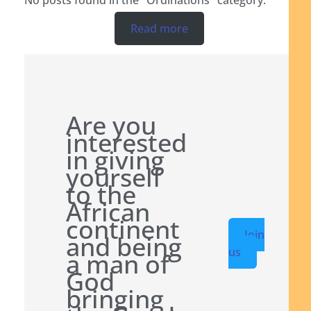
Read more
Are you
interested
in giving
yourself
to the
African
continent
Join
and being
us
a man of
God
bringing