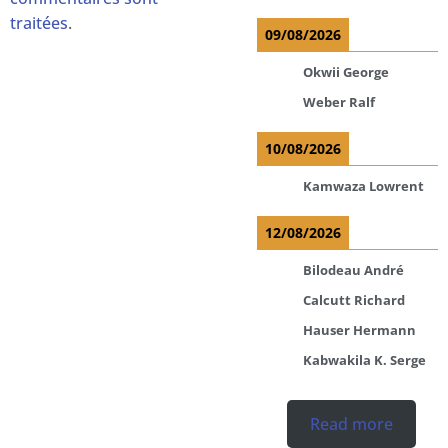
traitées
.
09/08/2026
Okwii George
Weber Ralf
10/08/2026
Kamwaza Lowrent
12/08/2026
Bilodeau André
Calcutt Richard
Hauser Hermann
Kabwakila K. Serge
Read more