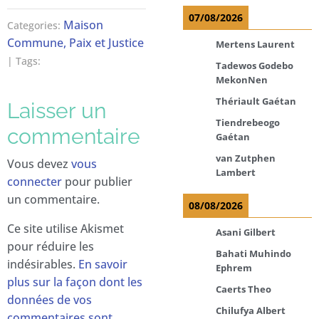
07/08/2026
Maison
Categories:
Commune, Paix et Justice
Mertens Laurent
| Tags:
Tadewos Godebo
MekonNen
Thériault Gaétan
Laisser un
Tiendrebeogo
commentaire
Gaétan
van Zutphen
Vous devez
vous
Lambert
connecter
pour publier
un commentaire.
08/08/2026
Ce site utilise Akismet
Asani Gilbert
pour réduire les
Bahati Muhindo
indésirables.
En savoir
Ephrem
plus sur la façon dont les
Caerts Theo
données de vos
Chilufya Albert
commentaires sont