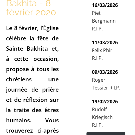
Bakhita - 8
16/03/2026
février 2020
Piet
Bergmann
Le 8 février, l’Église
R.I.P.
célèbre la fête de
11/03/2026
Sainte Bakhita et,
Felix Phiri
à cette occasion,
R.I.P.
propose à tous les
09/03/2026
chrétiens une
Roger
Tessier R.I.P.
journée de prière
et de réflexion sur
19/02/2026
la traite des êtres
Rudolf
Kriegisch
humains. Vous
R.I.P.
trouverez ci-après