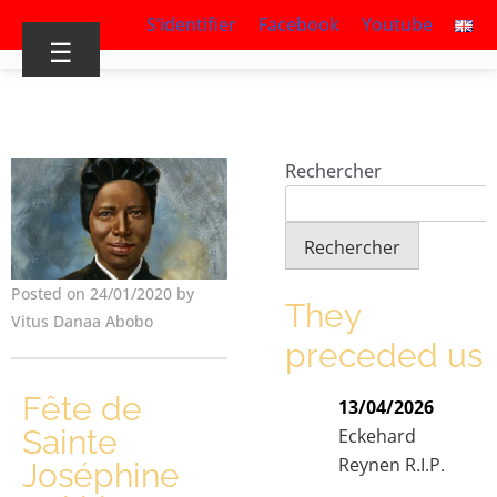
S’identifier
Facebook
Youtube
☰
Rechercher
Rechercher
Posted on 24/01/2020 by
They
Vitus Danaa Abobo
preceded us
Fête de
13/04/2026
Sainte
Eckehard
Reynen R.I.P.
Joséphine