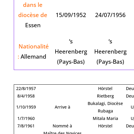
dans le
diocèse de
15/09/1952
24/07/1956
Essen
‘s
‘s
Nationalité
Heerenberg
Heerenberg
:
Allemand
(Pays-Bas)
(Pays-Bas)
22/8/1957
Hörstel
Deu
8/4/1958
Rietberg
Deu
Bukalagi, Diocèse
1/10/1959
Arrive à
U
Rubaga
1/7/1960
Mitala Maria
U
7/8/1961
Nommé à
Hörstel
Deu
Maître des Novices