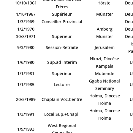
10/10/1961
Hörstel
Deu
Frères
1/10/1967
Supérieur
Münster
Deu
1/3/1969
Conseiller Provincial
Deu
1/2/1970
Amberg
Deu
30/8/1971
Supérieur
Münster
Deu
I
9/3/1980
Session-Retraite
Jérusalem
Pa
Nkozi, Diocèse
1/6/1980
Sup.ad interim
U
Kampala
1/1/1981
Supérieur
Mubende
U
Ggaba National
1/1/1985
Lecturer
U
Seminary
Hoima, Diocese
20/5/1989
Chaplain:Voc.Centre
U
Hoima
Hoima, Diocese
1/3/1991
Local Sup.+Chapl.
U
Hoima
West Regional
1/9/1993
U
Councillor