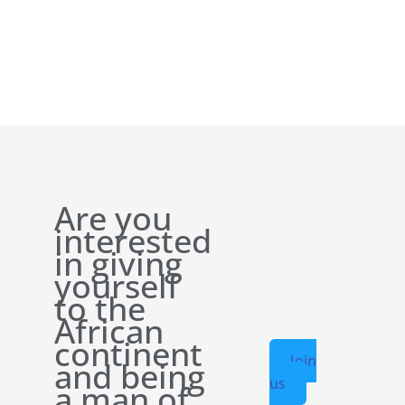
Are you
interested
in giving
yourself
to the
African
continent
Join
and being
us
a man of