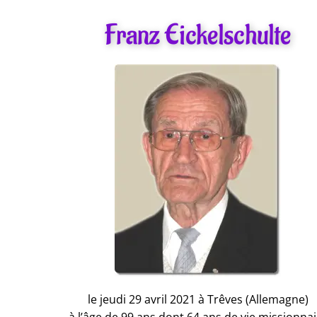
Franz Eickelschulte
le jeudi 29 avril 2021 à Trêves (Allemagne)
à l’âge de 99 ans dont 64 ans de vie missionnai