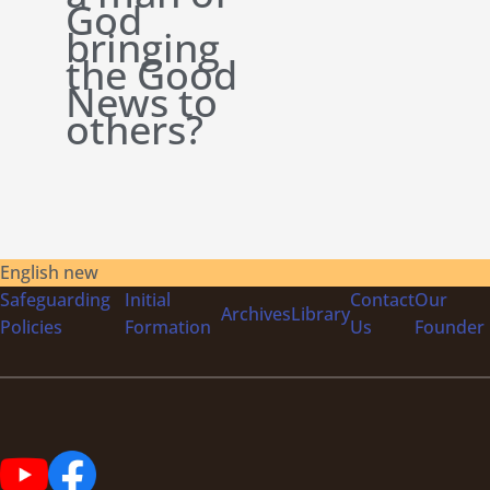
God
bringing
the Good
News to
others?
English new
Safeguarding
Initial
Contact
Our
Archives
Library
Policies
Formation
Us
Founder