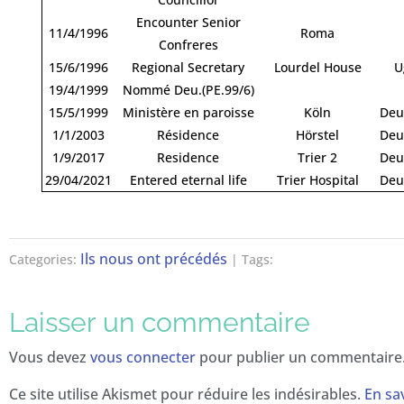
Encounter Senior
11/4/1996
Roma
Confreres
15/6/1996
Regional Secretary
Lourdel House
U
19/4/1999
Nommé Deu.(PE.99/6)
15/5/1999
Ministère en paroisse
Köln
Deu
1/1/2003
Résidence
Hörstel
Deu
1/9/2017
Residence
Trier 2
Deu
29/04/2021
Entered eternal life
Trier Hospital
Deu
Ils nous ont précédés
Categories:
| Tags:
Laisser un commentaire
Vous devez
vous connecter
pour publier un commentaire
Ce site utilise Akismet pour réduire les indésirables.
En sa