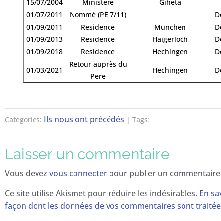
15/07/2004
Ministère
Giheta
01/07/2011
Nommé (PE 7/11)
D
01/09/2011
Residence
Munchen
D
01/09/2013
Residence
Haigerloch
D
01/09/2018
Residence
Hechingen
D
Retour auprès du
01/03/2021
Hechingen
D
Père
Ils nous ont précédés
Categories:
| Tags:
Laisser un commentaire
Vous devez
vous connecter
pour publier un commentaire
Ce site utilise Akismet pour réduire les indésirables.
En sav
façon dont les données de vos commentaires sont traitée