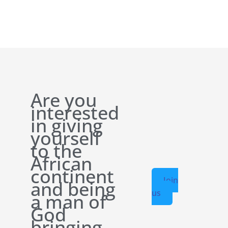
Are you
interested
in giving
yourself
to the
African
continent
Join
and being
us
a man of
God
bringing