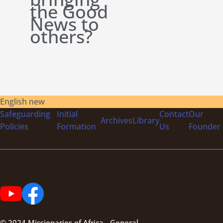
the Good
News to
others?
English new
Safeguarding
Initial
Contact
Our
Archives
Library
Policies
Formation
Us
Founder
© 2024 Missionaries of Africa - General