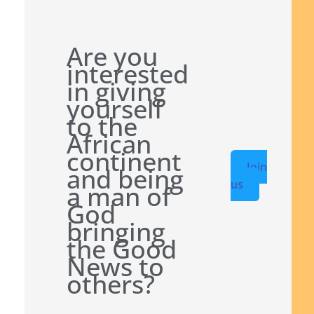
Are you
interested
in giving
yourself
to the
African
continent
Join
and being
us
a man of
God
bringing
the Good
News to
others?