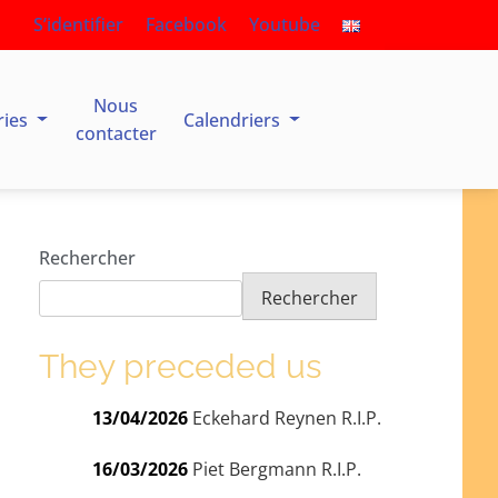
S’identifier
Facebook
Youtube
Nous
ries
Calendriers
contacter
Rechercher
Rechercher
They preceded us
13/04/2026
Eckehard Reynen R.I.P.
16/03/2026
Piet Bergmann R.I.P.