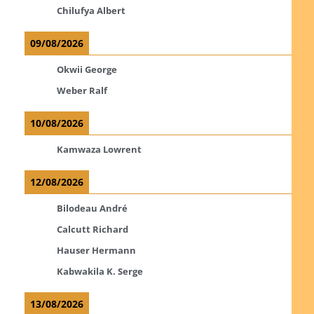
Chilufya Albert
09/08/2026
Okwii George
Weber Ralf
10/08/2026
Kamwaza Lowrent
12/08/2026
Bilodeau André
Calcutt Richard
Hauser Hermann
Kabwakila K. Serge
13/08/2026