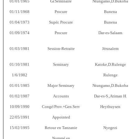
01/01/1965
Gr.Séminaire
Ntungamo,D.Bukoba
01/11/1968
Procure
Bunena
01/04/1973
Supér. Procure
Bunena
01/09/1974
Procure
Dar-es-Salaam
01/03/1981
Session-Retraite
Jérusalem
01/10/1981
Seminary
Katoke,D.Rulenge
1/6/1982
Rulenge
01/01/1985
Major Seminary
Ntungamo,D.Bukoba
01/02/1987
Accounts
Dar-es-S.,Atiman H.
10/09/1990
Congé/Prov.+Gen.Serv
Heythuysen
22/05/1991
Appointed
15/02/1995
Retour en Tanzanie
Nyegezi
Nommé en