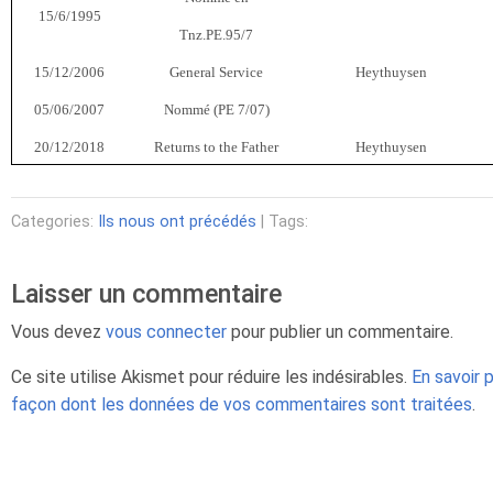
15/6/1995
Tnz.PE.95/7
15/12/2006
General Service
Heythuysen
05/06/2007
Nommé (PE 7/07)
20/12/2018
Returns to the Father
Heythuysen
Categories:
Ils nous ont précédés
| Tags:
Laisser un commentaire
Vous devez
vous connecter
pour publier un commentaire.
Ce site utilise Akismet pour réduire les indésirables.
En savoir p
façon dont les données de vos commentaires sont traitées
.