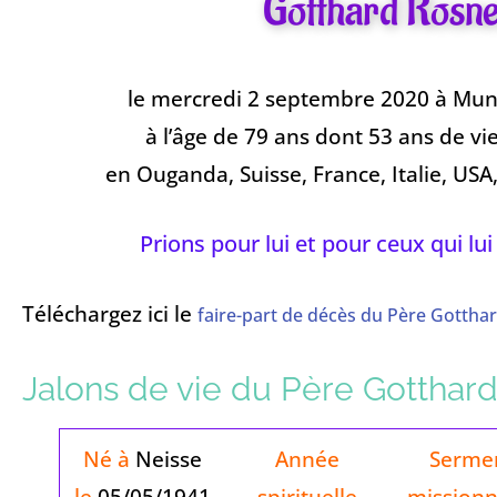
Gotthard Rosn
le mercredi 2 septembre 2020 à Mun
à l’âge de 79 ans dont 53 ans de vi
en Ouganda, Suisse, France, Italie, USA
Prions pour lui et pour ceux qui lui
Téléchargez ici le
faire-part de décès du Père Gottha
Jalons de vie du Père Gotthar
Né à
Neisse
Année
Serme
le
05/05/1941
spirituelle
missionn