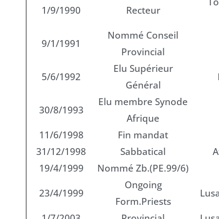
To
1/9/1990
Recteur
Nommé Conseil
9/1/1991
Provincial
Elu Supérieur
5/6/1992
Général
Elu membre Synode
30/8/1993
Afrique
11/6/1998
Fin mandat
31/12/1998
Sabbatical
A
19/4/1999
Nommé Zb.(PE.99/6)
Ongoing
23/4/1999
Lus
Form.Priests
1/7/2003
Provincial
Lus