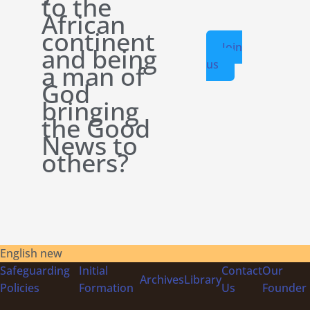
to the
African
continent
Join
and being
us
a man of
God
bringing
the Good
News to
others?
English new
Safeguarding
Initial
Contact
Our
Archives
Library
Policies
Formation
Us
Founder