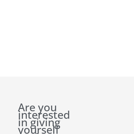
Are you
interested
in giving
yourself