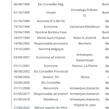
06/08/1990
Elu Conseiller Rég.
Burk
Konadugu,D.Bobo-
01/10/1995
Vicaire
Burk
D.
01/10/1996
Nommé (P.E.96/10)
Be
15/10/1996
Econome
Varsenare,Résidence
Be
19/04/1999
Nommé Burkina Faso
Burk
18/07/1999
Minist.Aum.Hôpital
Bobo-D.,Evêché
Burk
14/06/2000
Responsable provisoire
Berchem
Be
13/10/2000
Nommé Belgique
Be
Antwerpen,
03/04/2001
Econome ad interim
Be
Keizerstraat
01/11/2001
Econome
Namur, La Plante
Be
08/08/2002
Elu Conseiller Provincial
Be
10/09/2003
Session 70+
.Roma
20/09/2005
Elu Conseiller
Be
01/11/2008
Rencontre
Antwerpen,Keizerstr.
Be
01/05/2017
Responsable ad interim
Antwerpen,Keizerstr.
Be
01/09/2018
Residence
Antwerpen,Keizerstr.
Be
Hôpital St. Jean
21/06/2022
Retour auprès du Père
Be