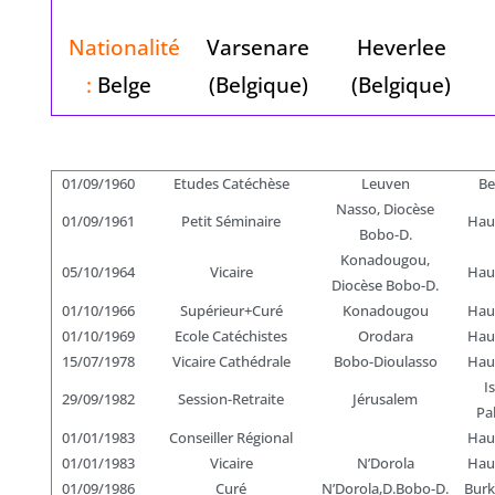
Nationalité
Varsenare
Heverlee
:
Belge
(Belgique)
(Belgique)
01/09/1960
Etudes Catéchèse
Leuven
Be
Nasso, Diocèse
01/09/1961
Petit Séminaire
Hau
Bobo-D.
Konadougou,
05/10/1964
Vicaire
Hau
Diocèse Bobo-D.
01/10/1966
Supérieur+Curé
Konadougou
Hau
01/10/1969
Ecole Catéchistes
Orodara
Hau
15/07/1978
Vicaire Cathédrale
Bobo-Dioulasso
Hau
I
29/09/1982
Session-Retraite
Jérusalem
Pa
01/01/1983
Conseiller Régional
Hau
01/01/1983
Vicaire
N’Dorola
Hau
01/09/1986
Curé
N’Dorola,D.Bobo-D.
Burk