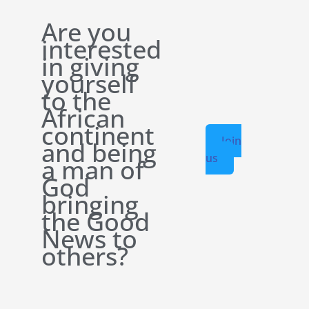
Are you
interested
in giving
yourself
to the
African
continent
Join
and being
us
a man of
God
bringing
the Good
News to
others?