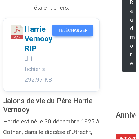
R
étaient chers.
e
a
Harrie
d
TÉLÉCHARGER
m
Vernooy
o
RIP
r
1
e
fichier·s
292.97 KB
Jalons de vie du Père Harrie
Vernooy
Annive
Harrie est né le 30 décembre 1925 à
Cothen, dans le diocèse d’Utrecht,
06/08/202