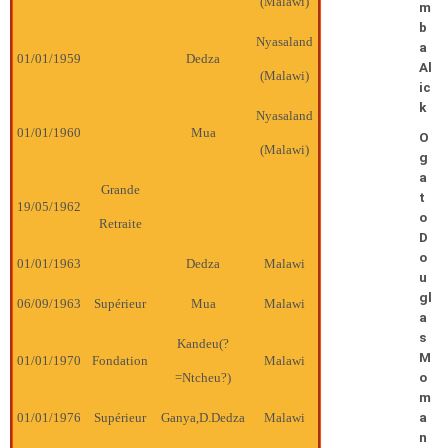
(Malawi)
m
b
Nyasaland
a
01/01/1959
Dedza
Al
(Malawi)
ic
k
Nyasaland
01/01/1960
Mua
O
(Malawi)
g
a
Grande
t
19/05/1962
o
Retraite
D
o
01/01/1963
Dedza
Malawi
u
gl
06/09/1963
Supérieur
Mua
Malawi
a
s
Kandeu(?
M
01/01/1970
Fondation
Malawi
=Ntcheu?)
o
m
01/01/1976
Supérieur
Ganya,D.Dedza
Malawi
a
n