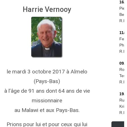
16/
Harrie Vernooy
Piet
Ber
R.I.
11/
Feli
Phir
R.I.
09/
Rog
le mardi 3 octobre 2017 à Almelo
Tess
(Pays-Bas)
R.I.
à l’âge de 91 ans dont 64 ans de vie
19/
missionnaire
Rud
Krie
au Malawi et aux Pays-Bas.
R.I.
Prions pour lui et pour ceux qui lui