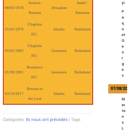
Session-
Israël /
yi
08/03/1978
Jérusalem
P
Retraite
Palestine
a
q
Chaplain
u
01/01/1979
Alemlo
Nederland
H.C.
et
G
Chaplain
e
01/01/1983
Geesteren
Nederland
o
H.C.
r
g
Residence
e
01/09/1991
Geesteren
Nederland
s
H.C.
07/08/202
Returns to
03/10/2017
Almelo
Nederland
the Lord
M
er
te
n
Categories:
Ils nous ont précédés
| Tags:
s
L