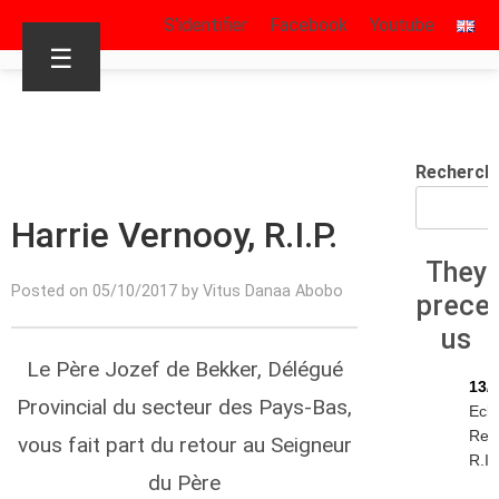
S’identifier
Facebook
Youtube
☰
Recherch
Harrie Vernooy, R.I.P.
They
Posted on 05/10/2017 by Vitus Danaa Abobo
prece
us
Le Père Jozef de Bekker, Délégué
13/
Provincial du secteur des Pays-Bas,
Eck
Rey
vous fait part du retour au Seigneur
R.I.
du Père