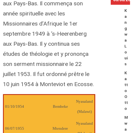
aux Pays-Bas. Il commença son
K
année spirituelle avec les
a
Missionnaires d’Afrique le 1er
n
g
septembre 1949 à ‘s-Heerenberg
w
a
aux Pays-Bas. Il y continua ses
L
o
études de théologie et y prononça
ui
son serment missionnaire le 22
s
juillet 1953. Il fut ordonné prêtre le
K
a
10 juin 1954 à Monteviot en Ecosse.
tt
o
O
Nyasaland
tt
01/10/1954
Bembeke
o
(Malawi)
M
Nyasaland
w
06/07/1955
Mtendere
a