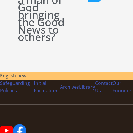
God
bringing
the Good
News to
others?
English new
Safeguarding
Initial
Contact
Our
Archives
Library
Policies
Formation
Us
Founder