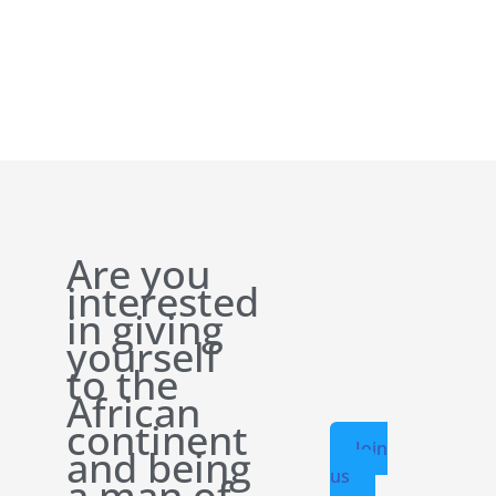
Are you
interested
in giving
yourself
to the
African
continent
Join
and being
us
a man of