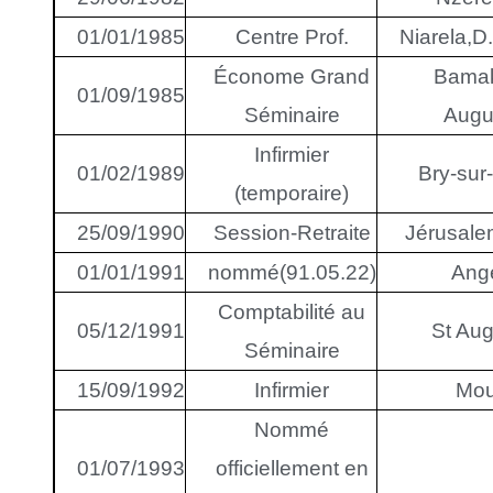
01/01/1985
Centre Prof.
Niarela,
Économe Grand
Bamak
01/09/1985
Séminaire
Augu
Infirmier
01/02/1989
Bry-sur
(temporaire)
25/09/1990
Session-Retraite
Jérusal
01/01/1991
nommé(91.05.22)
Ang
Comptabilité au
05/12/1991
St Aug
Séminaire
15/09/1992
Infirmier
Mou
Nommé
01/07/1993
officiellement en