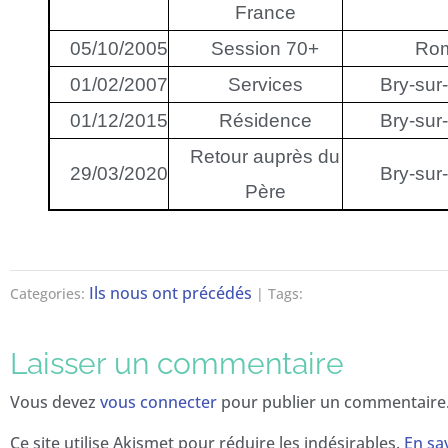
France
05/10/2005
Session 70+
Ro
01/02/2007
Services
Bry-sur
01/12/2015
Résidence
Bry-sur
Retour auprès du
29/03/2020
Bry-sur
Père
Ils nous ont précédés
Categories:
| Tags:
Laisser un commentaire
Vous devez
vous connecter
pour publier un commentaire
Ce site utilise Akismet pour réduire les indésirables.
En sav