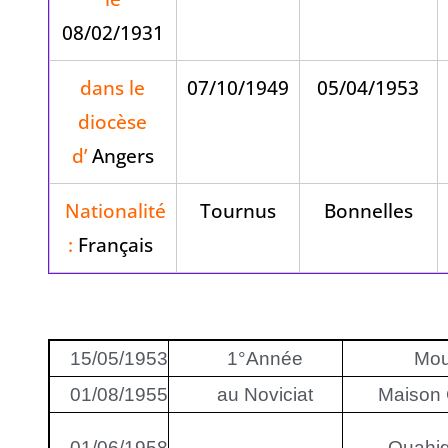
08/02/1931
dans le
07/10/1949
05/04/1953
diocèse
d’
Angers
Nationalité
Tournus
Bonnelles
:
Français
15/05/1953
1°Année
Mou
01/08/1955
au Noviciat
Maison 
01/06/1958
Ouahi