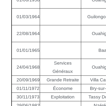
01/03/1964
Guilong
22/08/1964
Ouahi
01/01/1965
Ba
Services
24/04/1968
Ouahi
Généraux
20/09/1969
Grande Retraite
Villa Ca
01/11/1972
Économe
Bry-sur
30/11/1973
Exploitation
Tassy D
29/06/1982
Nzéré