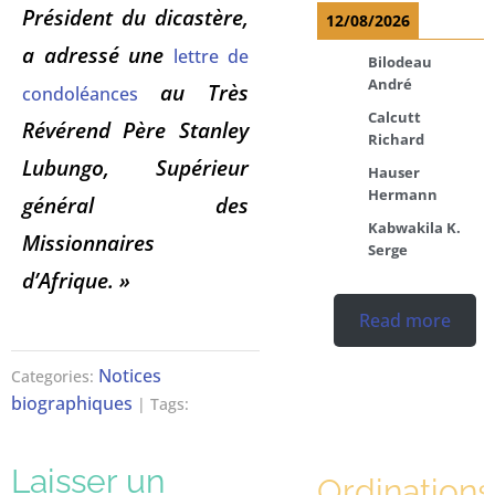
Président du dicastère,
12/08/2026
a adressé une
lettre de
Bilodeau
André
au Très
condoléances
Calcutt
Révérend Père Stanley
Richard
Lubungo, Supérieur
Hauser
Hermann
général des
Kabwakila K.
Missionnaires
Serge
d’Afrique. »
Read more
Notices
Categories:
biographiques
| Tags:
Laisser un
Ordinations