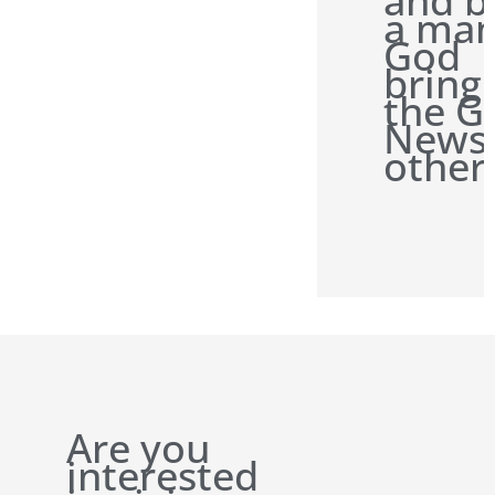
and b
a man
God
bring
the G
News 
other
Are you
interested