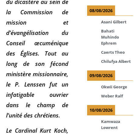
du dicastère au sein de
08/08/2026
la Commission de
mission et
Asani Gilbert
Bahati
d’évangélisation du
Muhindo
Conseil œcuménique
Ephrem
des Églises. Tout au
Caerts Theo
Chilufya Albert
long de son fécond
ministère missionnaire,
09/08/2026
le P. Lenssen fut un
Okwii George
infatigable ouvrier
Weber Ralf
dans le champ de
10/08/2026
l’unité des chrétiens.
Kamwaza
Lowrent
Le Cardinal Kurt Koch,