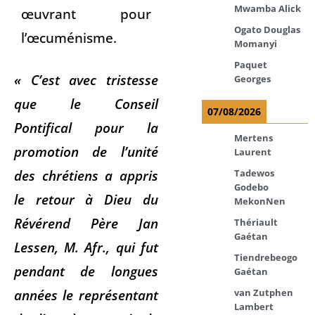
Mwamba Alick
œuvrant pour
Ogato Douglas
l’œcuménisme.
Momanyi
Paquet
« C’est avec tristesse
Georges
que le Conseil
07/08/2026
Pontifical pour la
Mertens
promotion de l’unité
Laurent
des chrétiens a appris
Tadewos
Godebo
le retour à Dieu du
MekonNen
Révérend Père Jan
Thériault
Gaétan
Lessen, M. Afr., qui fut
Tiendrebeogo
pendant de longues
Gaétan
années le représentant
van Zutphen
Lambert