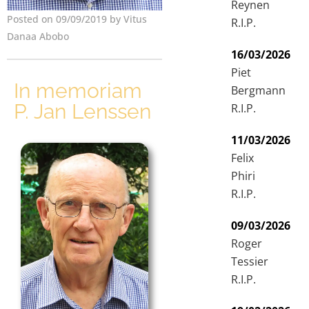
Reynen
Posted on 09/09/2019 by Vitus
R.I.P.
Danaa Abobo
16/03/2026
Piet
In memoriam
Bergmann
P. Jan Lenssen
R.I.P.
11/03/2026
Felix
Phiri
R.I.P.
09/03/2026
Roger
Tessier
R.I.P.