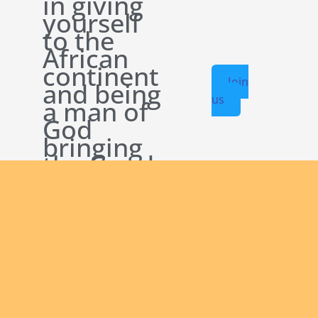
in giving
yourself
to the
African
continent
Join
and being
us
a man of
God
bringing
the Good
News to
others?
English new
Safeguarding
Initial
Contact
Our