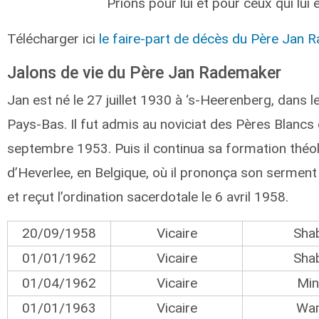
Prions pour lui et pour ceux qui lui 
Télécharger ici
le faire-part de décès du Père Jan
Jalons de vie du Père Jan Rademaker
Jan est né le 27 juillet 1930 à ‘s-Heerenberg, dans l
Pays-Bas. Il fut admis au noviciat des Pères Blancs d
septembre 1953. Puis il continua sa formation théo
d’Heverlee, en Belgique, où il prononça son serment 
et reçut l’ordination sacerdotale le 6 avril 1958.
20/09/1958
Vicaire
Sha
01/01/1962
Vicaire
Sha
01/04/1962
Vicaire
Min
01/01/1963
Vicaire
Wa