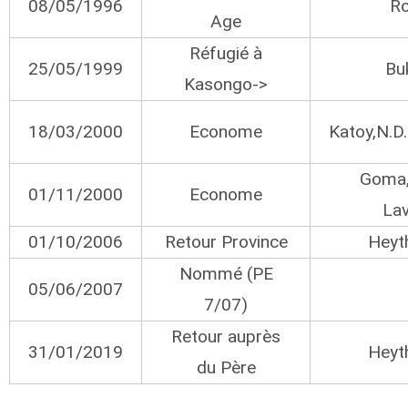
08/05/1996
R
Age
Réfugié à
25/05/1999
Bu
Kasongo->
18/03/2000
Econome
Katoy,N.D
Goma,
01/11/2000
Econome
Lav
01/10/2006
Retour Province
Heyt
Nommé (PE
05/06/2007
7/07)
Retour auprès
31/01/2019
Heyt
du Père