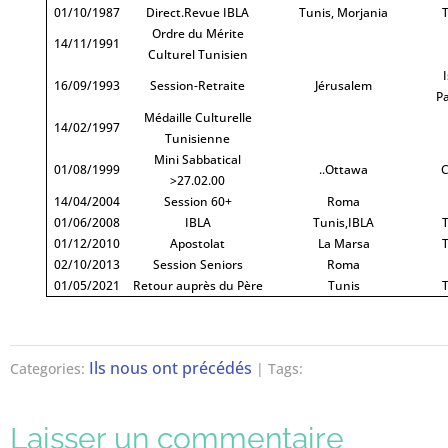
01/10/1987
Direct.Revue IBLA
Tunis, Morjania
T
Ordre du Mérite
14/11/1991
Culturel Tunisien
I
16/09/1993
Session-Retraite
Jérusalem
Pa
Médaille Culturelle
14/02/1997
Tunisienne
Mini Sabbatical
01/08/1999
..Ottawa
C
>27.02.00
14/04/2004
Session 60+
Roma
01/06/2008
IBLA
Tunis,IBLA
T
01/12/2010
Apostolat
La Marsa
T
02/10/2013
Session Seniors
Roma
01/05/2021
Retour auprès du Père
Tunis
T
Ils nous ont précédés
Categories:
| Tags:
Laisser un commentaire