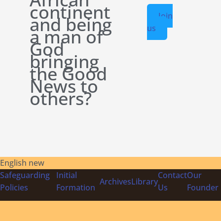
continent
Join
and being
us
a man of
God
bringing
the Good
News to
others?
English new
Safeguarding
Initial
Contact
Our
Archives
Library
Policies
Formation
Us
Founder