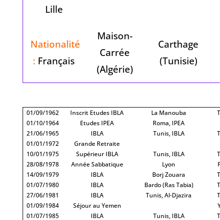
Lille
Maison-
Nationalité
Carthage
Carrée
:
Français
(Tunisie)
(Algérie)
01/09/1962
Inscrit Etudes IBLA
La Manouba
T
01/10/1964
Etudes IPEA
Roma, IPEA
21/06/1965
IBLA
Tunis, IBLA
T
01/01/1972
Grande Retraite
10/01/1975
Supérieur IBLA
Tunis, IBLA
T
28/08/1978
Année Sabbatique
Lyon
14/09/1979
IBLA
Borj Zouara
T
01/07/1980
IBLA
Bardo (Ras Tabia)
T
27/06/1981
IBLA
Tunis, Al-Djazira
T
01/09/1984
Séjour au Yemen
01/07/1985
IBLA
Tunis, IBLA
T