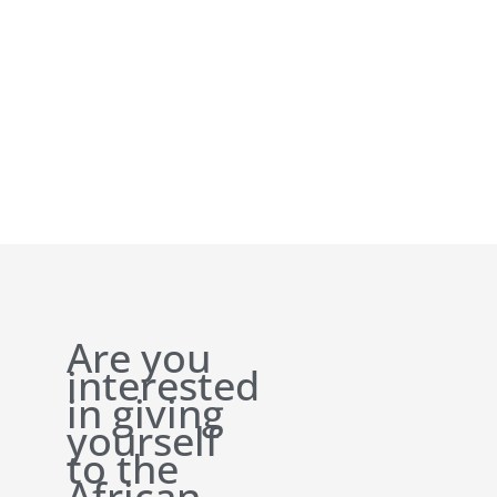
Are you
interested
in giving
yourself
to the
African