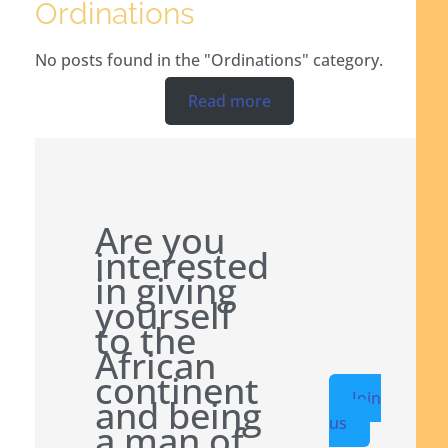
Ordinations
No posts found in the "Ordinations" category.
Read more
Are you
interested
in giving
yourself
to the
African
continent
Join
and being
us
a man of