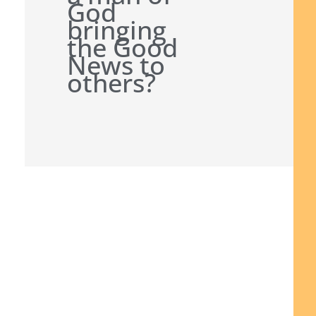
God
bringing
the Good
News to
others?