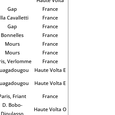
Haute Volta
Gap
France
lla Cavalletti
France
Gap
France
Bonnelles
France
Mours
France
Mours
France
ris, Verlomme
France
uagadougou
Haute Volta E
uagadougou
Haute Volta E
Paris, Friant
France
D. Bobo-
Haute Volta O
Dioulasso