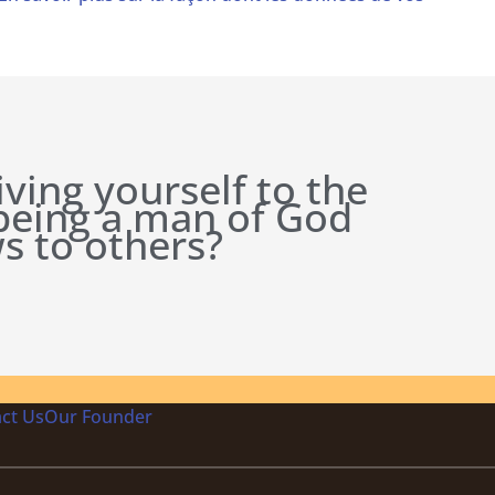
iving yourself to the
 being a man of God
s to others?
ct Us
Our Founder