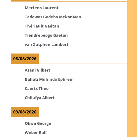
Mertens Laurent
Tadewos Godebo MekonNen
Thériault Gaétan
Tiendrebeogo Gaétan
van Zutphen Lambert
08/08/2026
Asani Gilbert
Bahati Muhindo Ephrem
Caerts Theo
Chilufya Albert
09/08/2026
Okwii George
Weber Ralf