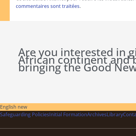
commentaires sont traitées
.
Are you interested in g
African continent and
bringing the Good New
English new
Safeguarding Policies
Initial
Formation
Archives
Library
Conta