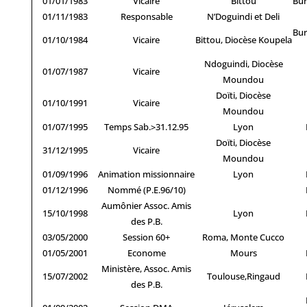
01/01/1983
Vicaire
Bittou
Bur
01/11/1983
Responsable
N’Doguindi et Deli
Bur
01/10/1984
Vicaire
Bittou, Diocèse Koupela
Ndoguindi, Diocèse
01/07/1987
Vicaire
Moundou
Doïti, Diocèse
01/10/1991
Vicaire
Moundou
01/07/1995
Temps Sab.>31.12.95
Lyon
Doïti, Diocèse
31/12/1995
Vicaire
Moundou
01/09/1996
Animation missionnaire
Lyon
01/12/1996
Nommé (P.E.96/10)
Aumônier Assoc. Amis
15/10/1998
Lyon
des P.B.
03/05/2000
Session 60+
Roma, Monte Cucco
01/05/2001
Econome
Mours
Ministère, Assoc. Amis
15/07/2002
Toulouse,Ringaud
des P.B.