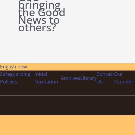
bringing
the Good
News to
others?
English new
Safeguarding
Initial
Contact
Our
Archives
Library
Policies
Formation
Us
Founder