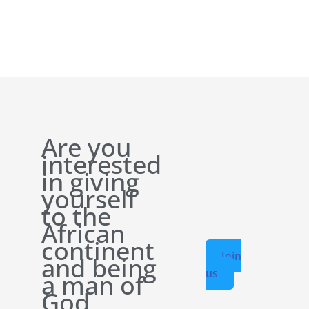
Are you
interested
in giving
yourself
to the
African
continent
Join
and being
us
a man of
God