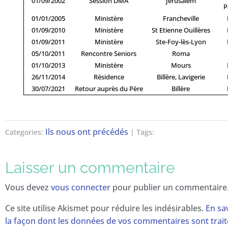
01/09/2002
Session DMA
Jérusalem
P
01/01/2005
Ministère
Francheville
01/09/2010
Ministère
St Etienne Ouillères
01/09/2011
Ministère
Ste-Foy-lès-Lyon
05/10/2011
Rencontre Seniors
Roma
01/10/2013
Ministère
Mours
26/11/2014
Résidence
Billère, Lavigerie
30/07/2021
Retour auprès du Père
Billère
Ils nous ont précédés
Categories:
| Tags:
Laisser un commentaire
Vous devez
vous connecter
pour publier un commentaire
Ce site utilise Akismet pour réduire les indésirables.
En sa
la façon dont les données de vos commentaires sont trai