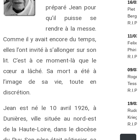
16/03
préparé Jean pour
Piet
Berg
qu’il puisse se
R.I.P.
rendre à la messe.
11/03
Comme il y avait encore du temps,
Felix
elles l’ont invité à s’allonger sur son
Phiri
R.I.P.
lit. C’est à ce moment-là que le
09/03
cœur a lâché. Sa mort a été à
Roger
l’image de sa vie, toute en
Tessie
R.I.P.
discrétion.
19/02
Jean est né le 10 avril 1926, à
Rudol
Kriegi
Dunières, ville située au nord-est
R.I.P.
de la Haute-Loire, dans le diocèse
du Puy. Son père était pâtissier, sa