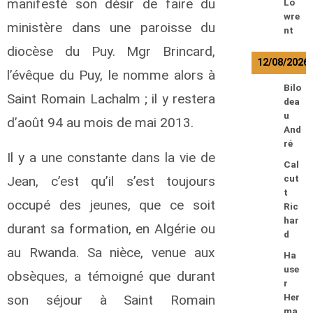
manifesté son désir de faire du
Lo
wre
ministère dans une paroisse du
nt
diocèse du Puy. Mgr Brincard,
12/08/2026
l’évêque du Puy, le nomme alors à
Bilo
Saint Romain Lachalm ; il y restera
dea
u
d’août 94 au mois de mai 2013.
And
ré
Il y a une constante dans la vie de
Cal
Jean, c’est qu’il s’est toujours
cut
t
occupé des jeunes, que ce soit
Ric
har
durant sa formation, en Algérie ou
d
au Rwanda. Sa nièce, venue aux
Ha
use
obsèques, a témoigné que durant
r
son séjour à Saint Romain
Her
ma