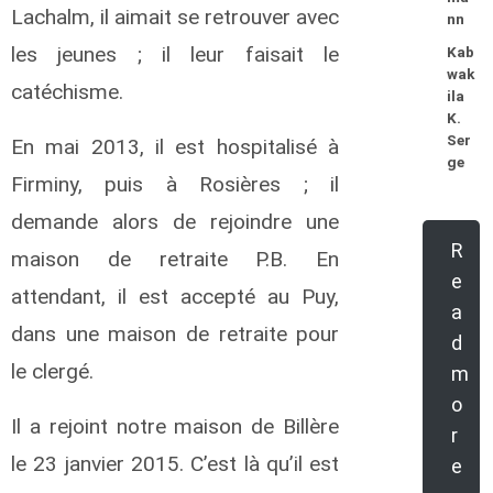
Lachalm, il aimait se retrouver avec
nn
les jeunes ; il leur faisait le
Kab
wak
catéchisme.
ila
K.
Ser
En mai 2013, il est hospitalisé à
ge
Firminy, puis à Rosières ; il
demande alors de rejoindre une
R
maison de retraite P.B. En
e
attendant, il est accepté au Puy,
a
dans une maison de retraite pour
d
le clergé.
m
o
Il a rejoint notre maison de Billère
r
le 23 janvier 2015. C’est là qu’il est
e