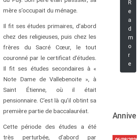
R
mère s’occupait du ménage.
e
a
Il fit ses études primaires, d’abord
d
chez des religieuses, puis chez les
m
o
frères du Sacré Cœur, le tout
r
couronné par le certificat d’études.
e
Il fit ses études secondaires à «
Note Dame de Vallebenoite », à
Saint Étienne, où il était
pensionnaire. C’est là qu’il obtint sa
première partie de baccalauréat.
Anniver
Cette période des études a été
très perturbée, d’abord par
06/08/2026