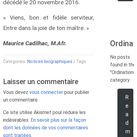
décédé le 20 novembre 2016.
« Viens, bon et fidèle serviteur,
Entre dans la joie de ton maître. »
Ordinat
Maurice Cadilhac, M.Afr.
No posts
Categories:
Notices biographiques
| Tags:
found in the
"Ordinations
category.
Laisser un commentaire
Vous devez
vous connecter
pour publier
R
un commentaire.
e
Ce site utilise Akismet pour réduire les
a
indésirables.
En savoir plus sur la façon
d
dont les données de vos commentaires
m
sont traitées
.