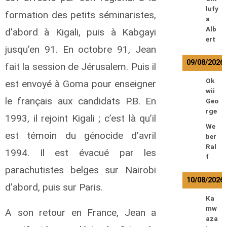
lufy
formation des petits séminaristes,
a
Alb
d’abord à Kigali, puis à Kabgayi
ert
jusqu’en 91. En octobre 91, Jean
09/08/2026
fait la session de Jérusalem. Puis il
Ok
est envoyé à Goma pour enseigner
wii
le français aux candidats P.B. En
Geo
rge
1993, il rejoint Kigali ; c’est là qu’il
We
est témoin du génocide d’avril
ber
Ral
1994. Il est évacué par les
f
parachutistes belges sur Nairobi
10/08/2026
d’abord, puis sur Paris.
Ka
mw
A son retour en France, Jean a
aza