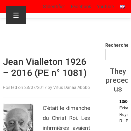
S’identifier
Facebook
Youtube
☰
Rechercher
Jean Vialleton 1926
– 2016 (PE n° 1081)
They
preced
us
Posted on 28/07/2017 by Vitus Danaa Abobo
13/04
C’était le dimanche
Eckeh
Reyn
du Christ Roi. Les
R.I.P.
infirmières avaient