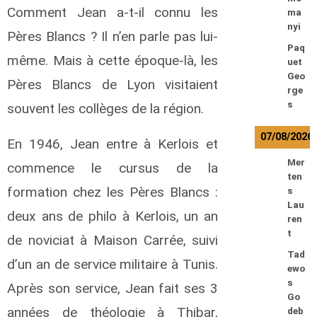
Comment Jean a-t-il connu les
ma
nyi
Pères Blancs ? Il n’en parle pas lui-
Paq
même. Mais à cette époque-là, les
uet
Geo
Pères Blancs de Lyon visitaient
rge
s
souvent les collèges de la région.
07/08/2026
En 1946, Jean entre à Kerlois et
Mer
commence le cursus de la
ten
formation chez les Pères Blancs :
s
Lau
deux ans de philo à Kerlois, un an
ren
t
de noviciat à Maison Carrée, suivi
Tad
d’un an de service militaire à Tunis.
ewo
s
Après son service, Jean fait ses 3
Go
années de théologie à Thibar,
deb