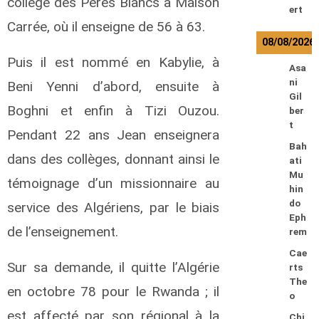
collège des Pères Blancs à Maison
ert
Carrée, où il enseigne de 56 à 63.
08/08/2026
Puis il est nommé en Kabylie, à
Asa
ni
Beni Yenni d’abord, ensuite à
Gil
Boghni et enfin à Tizi Ouzou.
ber
t
Pendant 22 ans Jean enseignera
Bah
dans des collèges, donnant ainsi le
ati
Mu
témoignage d’un missionnaire au
hin
do
service des Algériens, par le biais
Eph
de l’enseignement.
rem
Cae
Sur sa demande, il quitte l’Algérie
rts
The
en octobre 78 pour le Rwanda ; il
o
est affecté par son régional à la
Chi