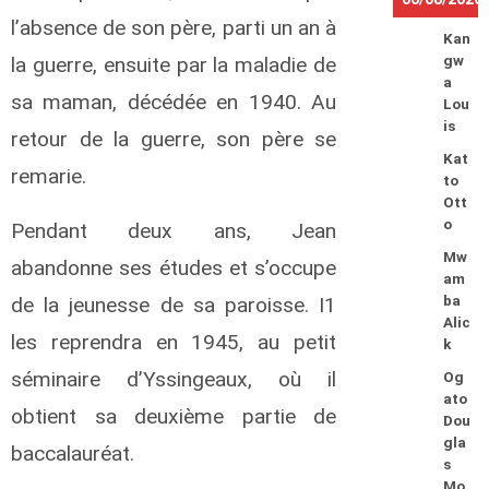
l’absence de son père, parti un an à
Kan
la guerre, ensuite par la maladie de
gw
a
sa maman, décédée en 1940. Au
Lou
is
retour de la guerre, son père se
Kat
remarie.
to
Ott
o
Pendant deux ans, Jean
Mw
abandonne ses études et s’occupe
am
de la jeunesse de sa paroisse. I1
ba
Alic
les reprendra en 1945, au petit
k
séminaire d’Yssingeaux, où il
Og
ato
obtient sa deuxième partie de
Dou
gla
baccalauréat.
s
Mo