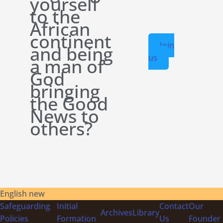
yourself
to the
African
continent
Join
and being
us
a man of
God
bringing
the Good
News to
others?
English new
Safeguarding
Initial
Contact
Our
Archives
Library
Policies
Formation
Us
Founder