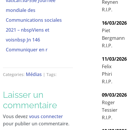
vatican.va-55e Journée
Reynen
R.I.P.
mondiale des
Communications sociales
16/03/2026
2021 – nbspViens et
Piet
Bergmann
voisnbsp Jn 146
R.I.P.
Communiquer en r
11/03/2026
Felix
Phiri
Médias
Categories:
| Tags:
R.I.P.
Laisser un
09/03/2026
Roger
commentaire
Tessier
Vous devez
vous connecter
R.I.P.
pour publier un commentaire.