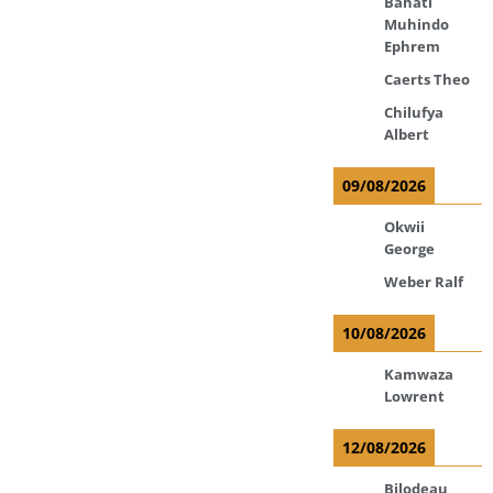
Bahati
Muhindo
Ephrem
Caerts Theo
Chilufya
Albert
09/08/2026
Okwii
George
Weber Ralf
10/08/2026
Kamwaza
Lowrent
12/08/2026
Bilodeau