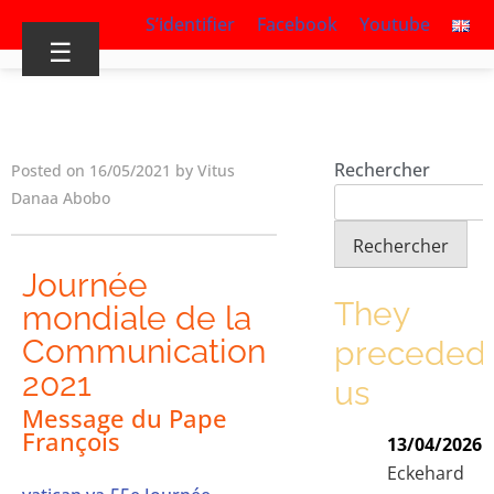
S’identifier
Facebook
Youtube
☰
Rechercher
Posted on 16/05/2021 by Vitus
Danaa Abobo
Rechercher
Journée
They
mondiale de la
Communication
preceded
2021
us
Message du Pape
François
13/04/2026
Eckehard