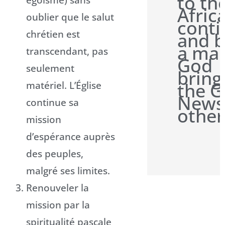
to th
Afric
oublier que le salut
conti
chrétien est
and b
a man
transcendant, pas
God
seulement
bring
matériel. L’Église
the 
News
continue sa
other
mission
d’espérance auprès
des peuples,
malgré ses limites.
Renouveler la
mission par la
spiritualité pascale