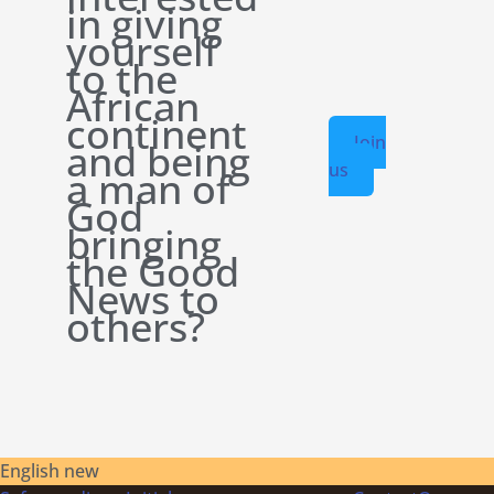
in giving
yourself
to the
African
continent
Join
and being
us
a man of
God
bringing
the Good
News to
others?
English new