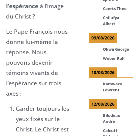
l’espérance
à l’image
Caerts Theo
du Christ ?
Chilufya
Albert
Le Pape François nous
09/08/2026
donne lui-même la
Okwii George
réponse. Nous
Weber Ralf
pouvons devenir
témoins vivants de
10/08/2026
l’espérance sur trois
Kamwaza
Lowrent
axes
:
12/08/2026
Garder toujours les
Bilodeau
yeux fixés sur le
André
Christ. Le Christ est
Calcutt