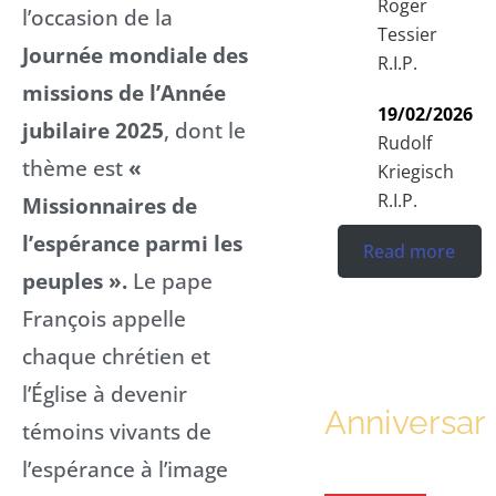
Roger
l’occasion de la
Tessier
Journée mondiale des
R.I.P.
missions de l’Année
19/02/2026
jubilaire 2025
, dont le
Rudolf
thème est
«
Kriegisch
R.I.P.
Missionnaires de
l’espérance parmi les
Read more
peuples ».
Le pape
François appelle
chaque chrétien et
l’Église à devenir
Anniversar
témoins vivants de
l’espérance à l’image