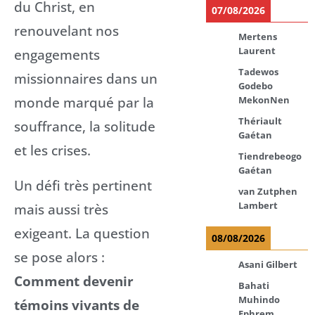
du Christ, en
07/08/2026
renouvelant nos
Mertens
Laurent
engagements
Tadewos
missionnaires dans un
Godebo
monde marqué par la
MekonNen
Thériault
souffrance, la solitude
Gaétan
et les crises.
Tiendrebeogo
Gaétan
Un défi très pertinent
van Zutphen
Lambert
mais aussi très
exigeant. La question
08/08/2026
se pose alors :
Asani Gilbert
Comment devenir
Bahati
Muhindo
témoins vivants de
Ephrem