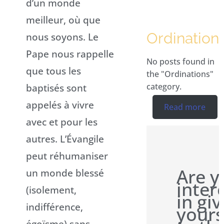
d’un monde
meilleur, où que
Ordination
nous soyons. Le
Pape nous rappelle
No posts found in
que tous les
the "Ordinations"
baptisés sont
category.
appelés à vivre
Read more
avec et pour les
autres. L’Évangile
peut réhumaniser
Are y
un monde blessé
inter
(isolement,
in gi
indifférence,
yours
égoïsme) sans