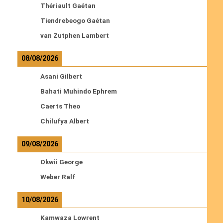
Thériault Gaétan
Tiendrebeogo Gaétan
van Zutphen Lambert
08/08/2026
Asani Gilbert
Bahati Muhindo Ephrem
Caerts Theo
Chilufya Albert
09/08/2026
Okwii George
Weber Ralf
10/08/2026
Kamwaza Lowrent