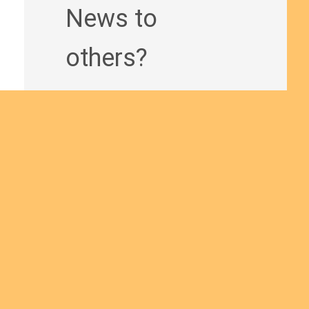
News to
others?
Join us