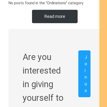
No posts found in the "Ordinations" category.
Read more
Are you
J
o
interested
i
n
in giving
u
s
yourself to