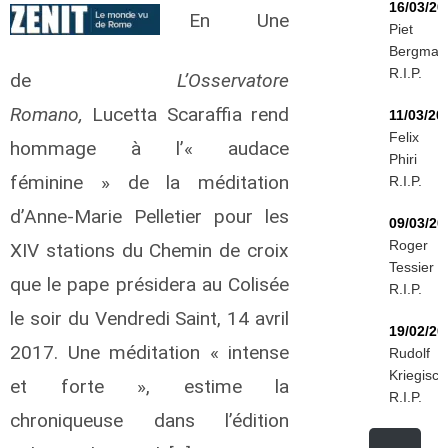
16/03/20
En Une
Piet
Bergman
R.I.P.
de
L’Osservatore
Romano,
Lucetta Scaraffia rend
11/03/20
Felix
hommage à l’« audace
Phiri
féminine » de la méditation
R.I.P.
d’Anne-Marie Pelletier pour les
09/03/20
Roger
XIV stations du Chemin de croix
Tessier
que le pape présidera au Colisée
R.I.P.
le soir du Vendredi Saint, 14 avril
19/02/20
2017. Une méditation « intense
Rudolf
Kriegisch
et forte », estime la
R.I.P.
chroniqueuse dans l’édition