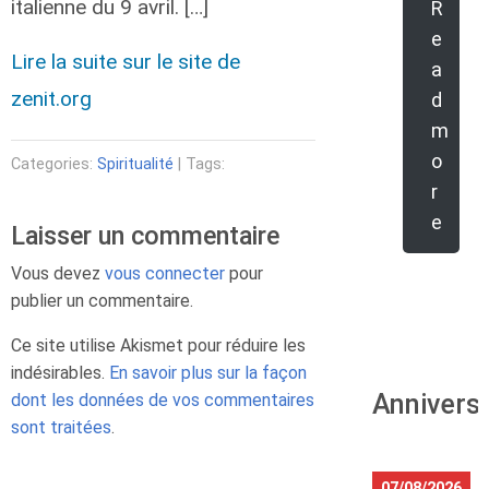
italienne du 9 avril. […]
R
e
Lire la suite sur le site de
a
zenit.org
d
m
o
Categories:
Spiritualité
| Tags:
r
e
Laisser un commentaire
Vous devez
vous connecter
pour
publier un commentaire.
Ce site utilise Akismet pour réduire les
indésirables.
En savoir plus sur la façon
Annivers
dont les données de vos commentaires
sont traitées
.
07/08/2026