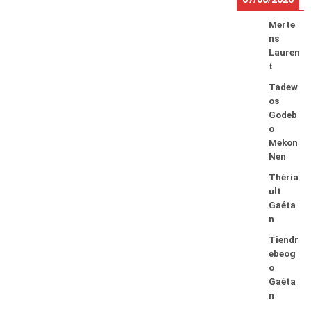
Merte
ns
Lauren
t
Tadew
os
Godeb
o
Mekon
Nen
Théria
ult
Gaéta
n
Tiendr
ebeog
o
Gaéta
n