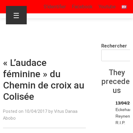
S’identifier
Facebook
Youtube
☰
Rechercher
« L’audace
féminine » du
They
precede
Chemin de croix au
us
Colisée
13/04/20
Eckehar
Posted on 10/04/2017 by Vitus Danaa
Reynen
Abobo
R.I.P.