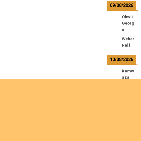
09/08/2026
Okwii
Georg
e
Weber
Ralf
10/08/2026
Kamw
aza
Lowre
nt
12/08/2026
Bilode
au
André
Calcut