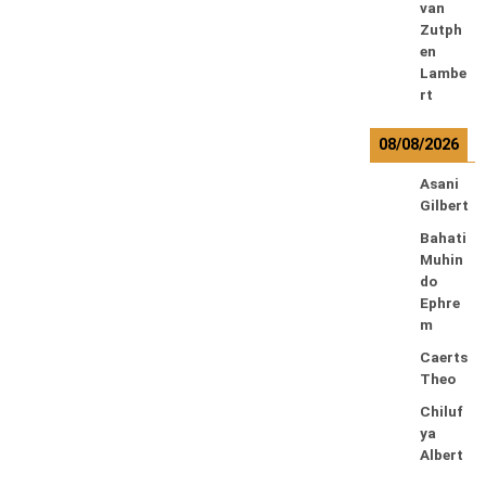
van
Zutph
en
Lambe
rt
08/08/2026
Asani
Gilbert
Bahati
Muhin
do
Ephre
m
Caerts
Theo
Chiluf
ya
Albert