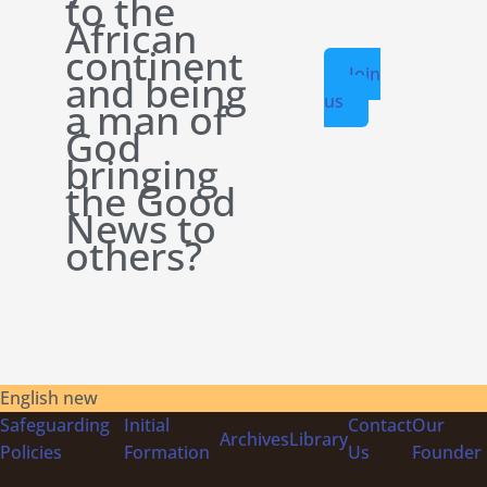
to the
African
continent
Join
and being
us
a man of
God
bringing
the Good
News to
others?
English new
Safeguarding
Initial
Contact
Our
Archives
Library
Policies
Formation
Us
Founder