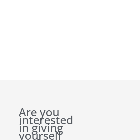
Are you
interested
in giving
yourself