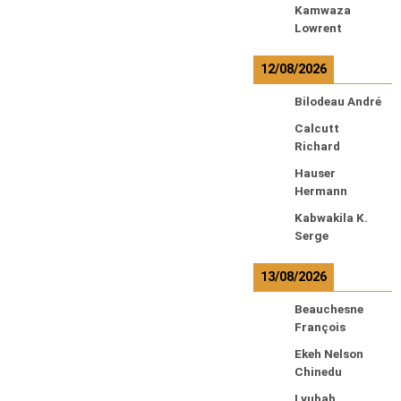
Kamwaza
Lowrent
12/08/2026
Bilodeau André
Calcutt
Richard
Hauser
Hermann
Kabwakila K.
Serge
13/08/2026
Beauchesne
François
Ekeh Nelson
Chinedu
Lyubah