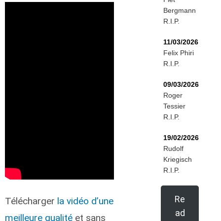
Bergmann
R.I.P.
11/03/2026
Felix Phiri
R.I.P.
09/03/2026
Roger
Tessier
R.I.P.
19/02/2026
Rudolf
Kriegisch
R.I.P.
Re
Télécharger
la vidéo d’une
ad
meilleure qualité
et sans