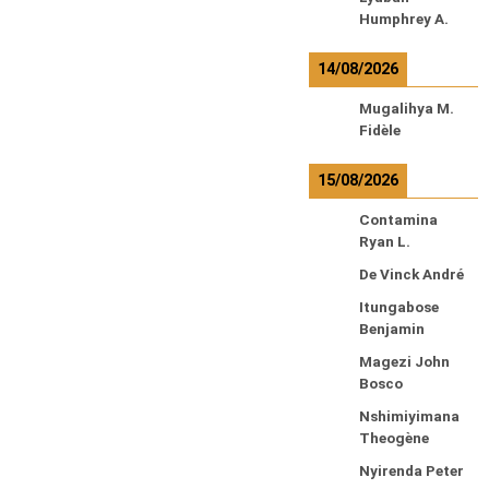
Humphrey A.
14/08/2026
Mugalihya M.
Fidèle
15/08/2026
Contamina
Ryan L.
De Vinck André
Itungabose
Benjamin
Magezi John
Bosco
Nshimiyimana
Theogène
Nyirenda Peter