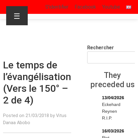
S’identifier
Facebook
Youtube
☰
Rechercher
Le temps de
l’évangélisation
They
preceded us
(Vers le 150° –
2 de 4)
13/04/2026
Eckehard
Reynen
Posted on 21/03/2018 by Vitus
R.I.P.
Danaa Abobo
16/03/2026
Piet