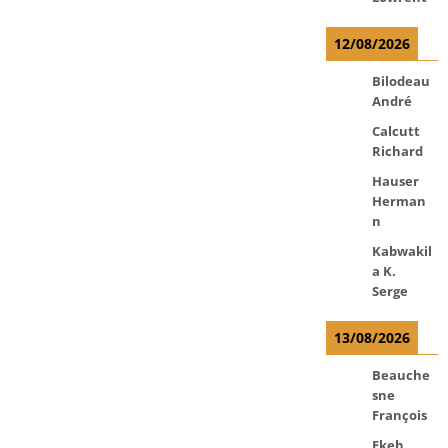
12/08/2026
Bilodeau
André
Calcutt
Richard
Hauser
Herman
n
Kabwakil
a K.
Serge
13/08/2026
Beauche
sne
François
Ekeh