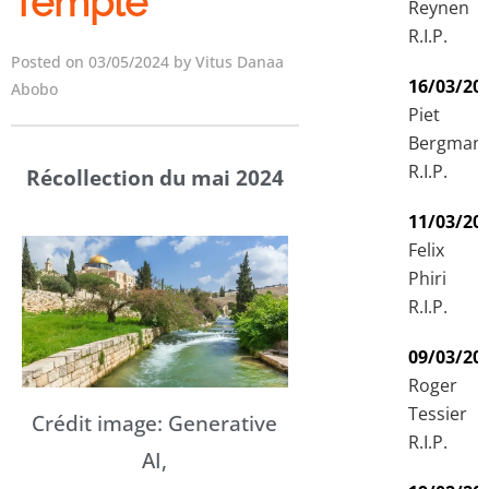
Temple
Reynen
R.I.P.
Posted on 03/05/2024 by Vitus Danaa
16/03/20
Abobo
Piet
Bergman
R.I.P.
Récollection du mai 2024
11/03/20
Felix
Phiri
R.I.P.
09/03/20
Roger
Tessier
Crédit image: Generative
R.I.P.
AI,