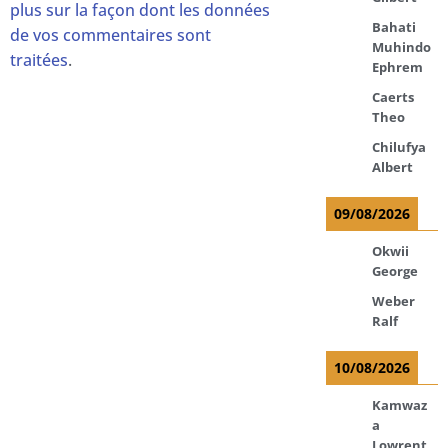
plus sur la façon dont les données
Bahati
de vos commentaires sont
Muhindo
traitées
.
Ephrem
Caerts
Theo
Chilufya
Albert
09/08/2026
Okwii
George
Weber
Ralf
10/08/2026
Kamwaz
a
Lowrent