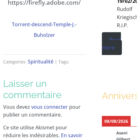
19/02/20
https://firefly.adobe.com/
Rudolf
Kriegisch
Torrent-descend-Temple-J.-
R.I.P.
Buholzer
Read
more
Spiritualité
Categories:
| Tags:
Laisser un
commentaire
Annivers
Vous devez
vous connecter
pour
publier un commentaire.
08/08/2026
Ce site utilise Akismet pour
Asani
réduire les indésirables.
En savoir
Gilbert