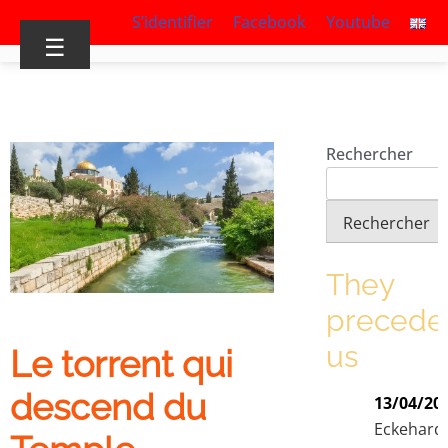
S’identifier
Facebook
Youtube
☰
Rechercher
Rechercher
They
precede
us
Le torrent qui
descend du
13/04/20
Eckehard