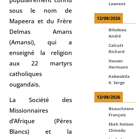
Lowrent
sous le nom de
12/08/2026
Mapeera et du Frère
Bilodeau
Delmas Amans
André
(Amansi), qui a
Calcutt
enseigné la religion
Richard
Hauser
aux 22 martyrs
Hermann
catholiques
Kabwakila
K. Serge
ougandais.
13/08/2026
La Société des
Beauchesne
Missionnaires
François
d’Afrique (Pères
Ekeh Nelson
Blancs) et la
Chinedu