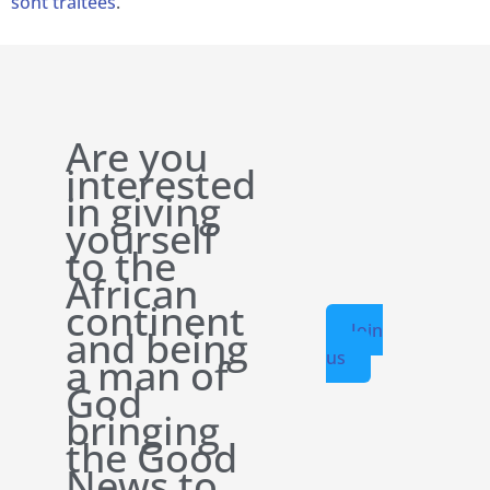
sont traitées
.
Are you
interested
in giving
yourself
to the
African
continent
Join
and being
us
a man of
God
bringing
the Good
News to