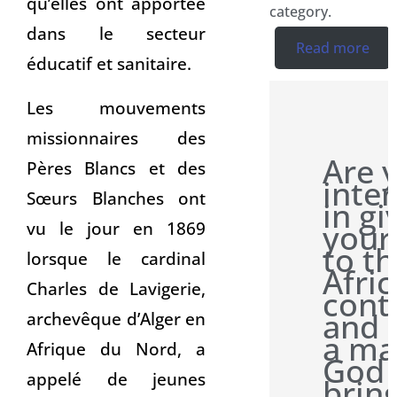
qu’elles ont apportée
category.
dans le secteur
Read more
éducatif et sanitaire.
Les mouvements
missionnaires des
Are 
Pères Blancs et des
inte
Sœurs Blanches ont
in gi
your
vu le jour en 1869
to t
lorsque le cardinal
Afri
Charles de Lavigerie,
cont
and 
archevêque d’Alger en
a ma
Afrique du Nord, a
God
appelé de jeunes
brin