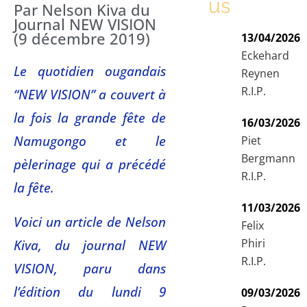
us
Par Nelson Kiva du
Journal NEW VISION
(9 décembre 2019)
13/04/2026
Eckehard
Le quotidien ougandais
Reynen
R.I.P.
“NEW VISION” a couvert à
la fois la grande fête de
16/03/2026
Namugongo et le
Piet
Bergmann
pèlerinage qui a précédé
R.I.P.
la fête.
11/03/2026
Voici un article de Nelson
Felix
Phiri
Kiva, du journal NEW
R.I.P.
VISION, paru dans
l’édition du lundi 9
09/03/2026