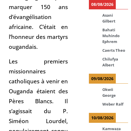
08/08/2026
marquer 150 ans
Asani
d’évangélisation
Gilbert
africaine. C’était en
Bahati
l’honneur des martyrs
Muhindo
Ephrem
ougandais.
Caerts Theo
Chilufya
Les premiers
Albert
missionnaires
09/08/2026
catholiques à venir en
Okwii
Ouganda étaient des
George
Pères Blancs. Il
Weber Ralf
s’agissait du P.
10/08/2026
Siméon Lourdel,
Kamwaza
populairement connu