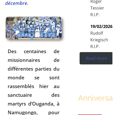
Roger
décembre.
Tessier
R.I.P.
19/02/2026
Rudolf
Kriegisch
R.I.P.
Des centaines de
Read more
missionnaires de
différentes parties du
monde se sont
rassemblés hier au
sanctuaire des
Anniversar
martyrs d’Ouganda, à
Namugongo, pour