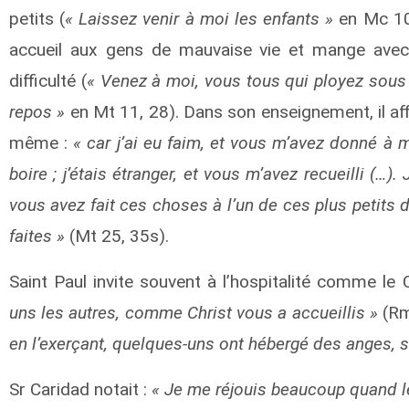
petits (
« Laissez venir à moi les enfants »
en Mc 10,
accueil aux gens de mauvaise vie et mange avec
difficulté (
« Venez à moi, vous tous qui ployez sous 
repos »
en Mt 11, 28). Dans son enseignement, il affirm
même :
« car j’ai eu faim, et vous m’avez donné à m
boire ; j’étais étranger, et vous m’avez recueilli (…).
vous avez fait ces choses à l’un de ces plus petits 
faites »
(Mt 25, 35s).
Saint Paul invite souvent à l’hospitalité comme le C
uns les autres, comme Christ vous a accueillis »
(Rm
en l’exerçant, quelques-uns ont hébergé des anges, s
Sr Caridad notait :
« Je me réjouis beaucoup quand l