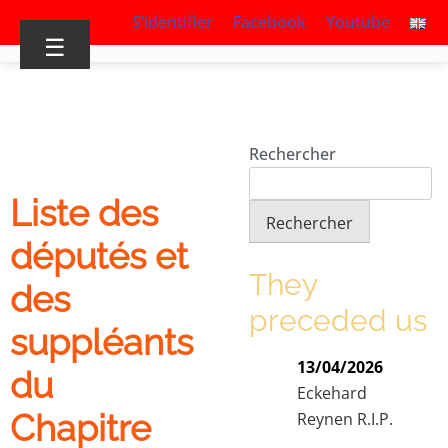
S’identifier
Facebook
Youtube
☰
Rechercher
Liste des
Rechercher
députés et
They
des
preceded us
suppléants
13/04/2026
du
Eckehard
Chapitre
Reynen R.I.P.