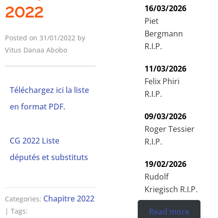
2022
16/03/2026
Piet
Bergmann
Posted on 31/01/2022 by
R.I.P.
Vitus Danaa Abobo
11/03/2026
Felix Phiri
Téléchargez ici la liste
R.I.P.
en format PDF.
09/03/2026
Roger Tessier
CG 2022 Liste
R.I.P.
députés et substituts
19/02/2026
Rudolf
Kriegisch R.I.P.
Chapitre 2022
Categories:
Read more
| Tags: