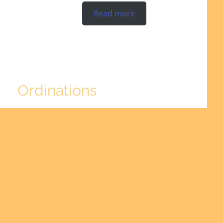
Read more
Ordinations
No posts found in the "Ordinations" category.
Read more
Are you
interested