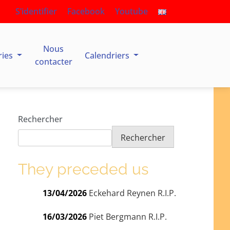
S’identifier
Facebook
Youtube
Nous
ries
Calendriers
contacter
Rechercher
Rechercher
They preceded us
13/04/2026
Eckehard Reynen R.I.P.
16/03/2026
Piet Bergmann R.I.P.