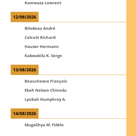
Kamwaza Lowrent
12/08/2026
Bilodeau André
Calcutt Richard
Hauser Hermann
Kabwakila K. Serge
13/08/2026
Beauchesne François
Ekeh Nelson Chinedu
Lyubah Humphrey A.
14/08/2026
Mugalihya M. Fidèle