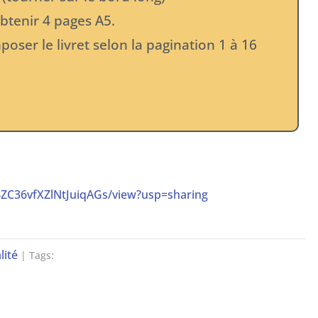
btenir 4 pages A5.
poser le livret selon la pagination 1 à 16
4ZC36vfXZlNtJuiqAGs/view?usp=sharing
lité
| Tags: