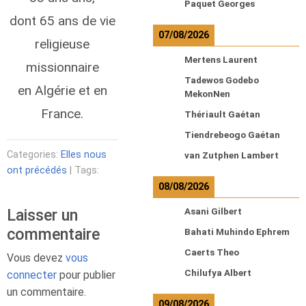
Paquet Georges
dont 65 ans de vie
07/08/2026
religieuse
Mertens Laurent
missionnaire
Tadewos Godebo
en Algérie et en
MekonNen
France.
Thériault Gaétan
Tiendrebeogo Gaétan
Categories:
Elles nous
van Zutphen Lambert
ont précédés
| Tags:
08/08/2026
Laisser un
Asani Gilbert
commentaire
Bahati Muhindo Ephrem
Caerts Theo
Vous devez
vous
Chilufya Albert
connecter
pour publier
un commentaire.
09/08/2026