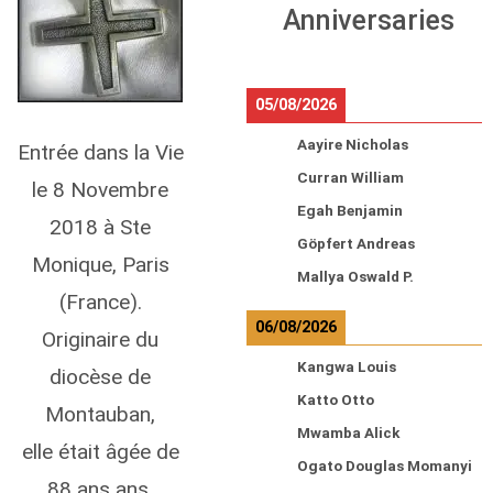
Anniversaries
05/08/2026
Aayire Nicholas
Entrée dans la Vie
Curran William
le 8 Novembre
Egah Benjamin
2018 à Ste
Göpfert Andreas
Monique, Paris
Mallya Oswald P.
(France).
06/08/2026
Originaire du
Kangwa Louis
diocèse de
Katto Otto
Montauban,
Mwamba Alick
elle était âgée de
Ogato Douglas Momanyi
88 ans ans,