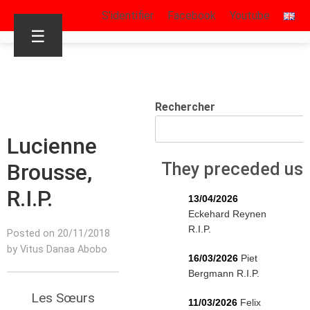
S’identifier
Facebook
Youtube
☰
Rechercher
Lucienne
Brousse,
They preceded us
R.I.P.
13/04/2026
Eckehard Reynen
R.I.P.
Posted on 20/11/2018
by Vitus Danaa Abobo
16/03/2026
Piet
Bergmann R.I.P.
Les Sœurs
11/03/2026
Felix