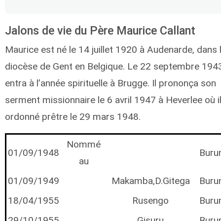
Jalons de vie du Père Maurice Callant
Maurice est né le 14 juillet 1920 à Audenarde, dans 
diocèse de Gent en Belgique. Le 22 septembre 1943,
entra à l’année spirituelle à Brugge. Il prononça son
serment missionnaire le 6 avril 1947 à Heverlee où il
ordonné prêtre le 29 mars 1948.
Nommé
01/09/1948
Buru
au
01/09/1949
Makamba,D.Gitega
Buru
18/04/1955
Rusengo
Buru
29/10/1955
Gisuru
Buru