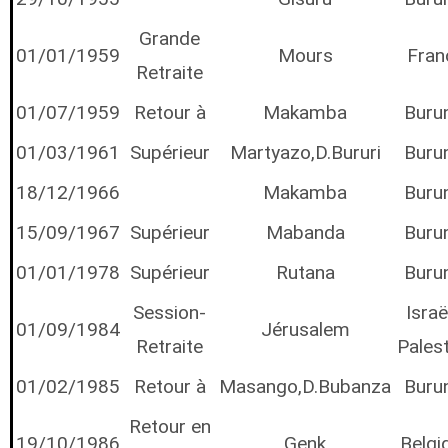
Grande
01/01/1959
Mours
Fran
Retraite
01/07/1959
Retour à
Makamba
Buru
01/03/1961
Supérieur
Martyazo,D.Bururi
Buru
18/12/1966
Makamba
Buru
15/09/1967
Supérieur
Mabanda
Buru
01/01/1978
Supérieur
Rutana
Buru
Session-
Israë
01/09/1984
Jérusalem
Retraite
Pales
01/02/1985
Retour à
Masango,D.Bubanza
Buru
Retour en
19/10/1986
Genk
Belgi