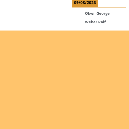
09/08/2026
Okwii George
Weber Ralf
10/08/2026
Kamwaza Lowrent
12/08/2026
Bilodeau André
Calcutt Richard
Hauser Hermann
Kabwakila K. Serge
Are you
interested
in giving
Read more
yourself