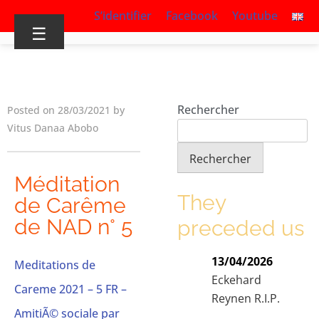
S’identifier
Facebook
Youtube
☰
Rechercher
Posted on 28/03/2021 by
Vitus Danaa Abobo
Rechercher
Méditation
They
de Carême
de NAD n° 5
preceded us
13/04/2026
Meditations de
Eckehard
Careme 2021 – 5 FR –
Reynen R.I.P.
AmitiÃ© sociale par