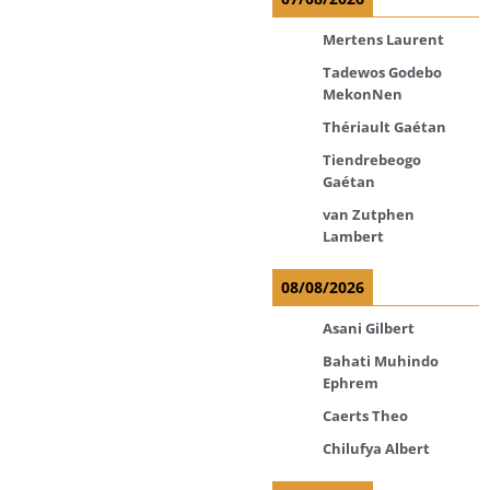
Mertens Laurent
Tadewos Godebo
MekonNen
Thériault Gaétan
Tiendrebeogo
Gaétan
van Zutphen
Lambert
08/08/2026
Asani Gilbert
Bahati Muhindo
Ephrem
Caerts Theo
Chilufya Albert