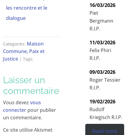
16/03/2026
les rencontre et le
Piet
dialogue
Bergmann
R.I.P.
11/03/2026
Maison
Categories:
Felix Phiri
Commune, Paix et
R.I.P.
Justice
| Tags:
09/03/2026
Laisser un
Roger Tessier
R.I.P.
commentaire
19/02/2026
Vous devez
vous
Rudolf
connecter
pour publier
Kriegisch R.I.P.
un commentaire.
Ce site utilise Akismet
Read more