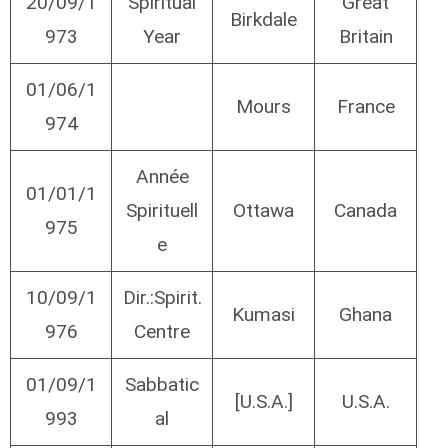
20/09/1
Spiritual
Great
Birkdale
973
Year
Britain
01/06/1
Mours
France
974
Année
01/01/1
Spirituell
Ottawa
Canada
975
e
10/09/1
Dir.:Spirit.
Kumasi
Ghana
976
Centre
01/09/1
Sabbatic
[U.S.A.]
U.S.A.
993
al