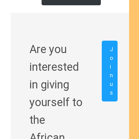
Are you
J
o
interested
i
n
in giving
u
s
yourself to
the
African