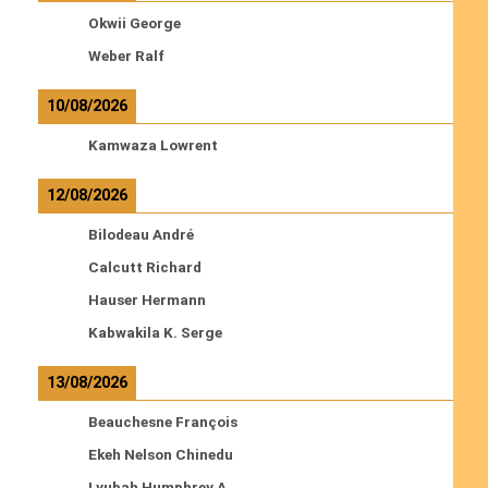
Okwii George
Weber Ralf
10/08/2026
Kamwaza Lowrent
12/08/2026
Bilodeau André
Calcutt Richard
Hauser Hermann
Kabwakila K. Serge
13/08/2026
Beauchesne François
Ekeh Nelson Chinedu
Lyubah Humphrey A.