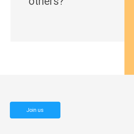
others?
Join us