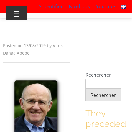
S’identifier
Facebook
Youtube
☰
Posted on 13/08/2019 by Vitus
Danaa Abobo
Rechercher
Rechercher
They
preceded