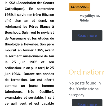
la KSA (Association des Scouts
14/08/2026
Catholiques). En septembre
1959, il suivit son frère Rik, son
Mugalihya M.
Fidèle
aîné d’un an et demi, en
rejoignant les Pères Blancs à
Boechout. Suivirent le noviciat
Read more
de Varsenare et les études de
théologie à Heverlee. Son père
mourut en février 1965, avant
le serment missionnaire de Jan
le 25 juin 1965 et son
ordination un an plus tard, le 25
Ordination
juin 1966. Durant ses années
de formation, Jan est décrit
No posts found in
comme un jeune homme
the "Ordinations"
talentueux, très équilibré,
category.
exemplaire et serviable. Il sait
ce qu’il veut et est capable
Read more