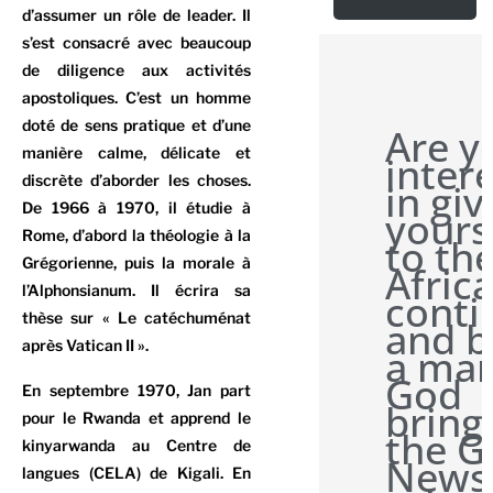
d’assumer un rôle de leader. Il
s’est consacré avec beaucoup
de diligence aux activités
apostoliques. C’est un homme
doté de sens pratique et d’une
Are y
manière calme, délicate et
inter
discrète d’aborder les choses.
in giv
De 1966 à 1970, il étudie à
yours
Rome, d’abord la théologie à la
to th
Grégorienne, puis la morale à
Afric
l’Alphonsianum. Il écrira sa
conti
thèse sur « Le catéchuménat
and b
après Vatican II ».
a man
God
En septembre 1970, Jan part
bring
pour le Rwanda et apprend le
the 
kinyarwanda au Centre de
News
langues (CELA) de Kigali. En