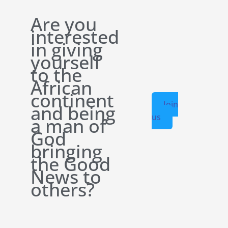
Are you
interested
in giving
yourself
to the
African
continent
Join
and being
us
a man of
God
bringing
the Good
News to
others?