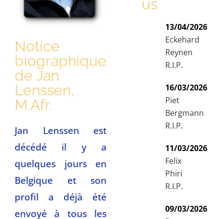
us
13/04/2026
Eckehard
Notice
Reynen
biographique
R.I.P.
de Jan
Lenssen,
16/03/2026
Piet
M.Afr.
Bergmann
R.I.P.
Jan Lenssen est
décédé il y a
11/03/2026
Felix
quelques jours en
Phiri
Belgique et son
R.I.P.
profil a déjà été
09/03/2026
envoyé à tous les