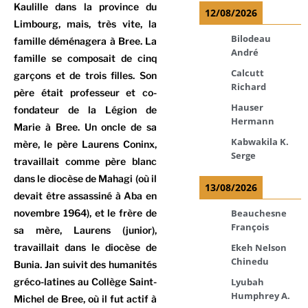
Kaulille dans la province du
12/08/2026
Limbourg, mais, très vite, la
Bilodeau
famille déménagera à Bree. La
André
famille se composait de cinq
Calcutt
garçons et de trois filles. Son
Richard
père était professeur et co-
Hauser
fondateur de la Légion de
Hermann
Marie à Bree. Un oncle de sa
Kabwakila K.
mère, le père Laurens Coninx,
Serge
travaillait comme père blanc
dans le diocèse de Mahagi (où il
13/08/2026
devait être assassiné à Aba en
novembre 1964), et le frère de
Beauchesne
François
sa mère, Laurens (junior),
travaillait dans le diocèse de
Ekeh Nelson
Chinedu
Bunia. Jan suivit des humanités
gréco-latines au Collège Saint-
Lyubah
Humphrey A.
Michel de Bree, où il fut actif à