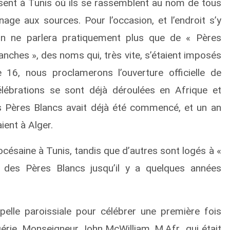
ssent à Tunis où ils se rassemblent au nom de tous
nage aux sources. Pour l’occasion, et l’endroit s’y
 on ne parlera pratiquement plus que de « Pères
anches », des noms qui, très vite, s’étaient imposés
16, nous proclamerons l’ouverture officielle de
lébrations se sont déjà déroulées en Afrique et
 des Pères Blancs avait déjà été commencé, et un an
ent à Alger.
iocésaine à Tunis, tandis que d’autres sont logés à «
e des Pères Blancs jusqu’il y a quelques années
elle paroissiale pour célébrer une première fois
gérie, Monseigneur John McWilliam, M.Afr., qui était