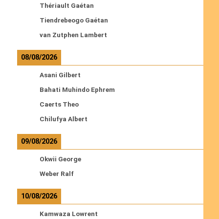
Thériault Gaétan
Tiendrebeogo Gaétan
van Zutphen Lambert
08/08/2026
Asani Gilbert
Bahati Muhindo Ephrem
Caerts Theo
Chilufya Albert
09/08/2026
Okwii George
Weber Ralf
10/08/2026
Kamwaza Lowrent